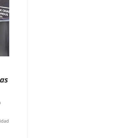
ias
n
lidad