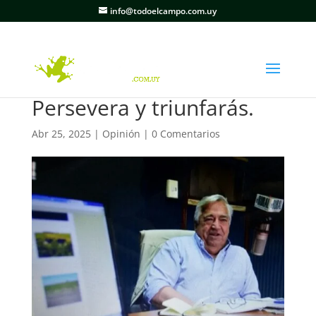
info@todoelcampo.com.uy
Persevera y triunfarás.
Abr 25, 2025
|
Opinión
|
0 Comentarios