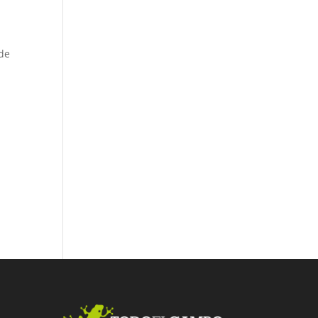
e
 de