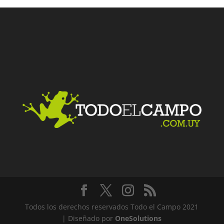
Facebook
Twitter
LinkedIn
Me gusta
Todos los derechos reservados Todo el Campo 2021
| Diseñado por
OneSolutions