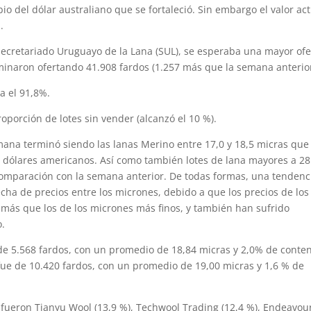
bio del dólar australiano que se fortaleció. Sin embargo el valor ac
.
Secretariado Uruguayo de la Lana (SUL), se esperaba una mayor ofe
rminaron ofertando 41.908 fardos (1.257 más que la semana anterior
a el 91,8%.
porción de lotes sin vender (alcanzó el 10 %).
mana terminó siendo las lanas Merino entre 17,0 y 18,5 micras que
n dólares americanos. Así como también lotes de lana mayores a 28
comparación con la semana anterior. De todas formas, una tendenc
cha de precios entre los micrones, debido a que los precios de los
ás que los de los micrones más finos, y también han sufrido
o.
 de 5.568 fardos, con un promedio de 18,84 micras y 2,0% de conte
fue de 10.420 fardos, con un promedio de 19,00 micras y 1,6 % de
fueron Tianyu Wool (13,9 %), Techwool Trading (12,4 %), Endeavou