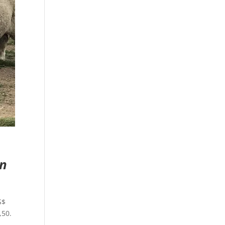
en
S$
,50.