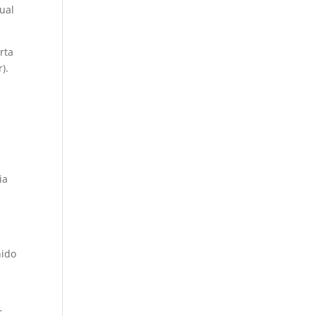
tual
rta
).
ia
nido
r