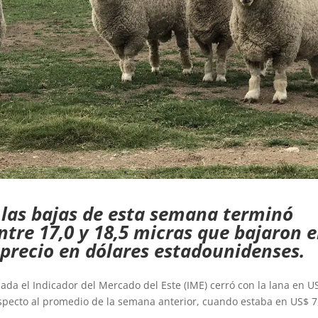
 las bajas de esta semana terminó
ntre 17,0 y 18,5 micras que bajaron 
 precio en dólares estadounidenses.
da el Indicador del Mercado del Este (IME) cerró con la lana en U
especto al promedio de la semana anterior, cuando estaba en US$ 7