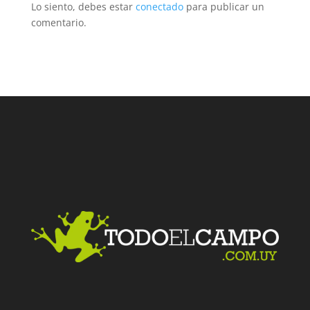
Lo siento, debes estar
conectado
para publicar un
comentario.
Facebook
Twitter
LinkedIn