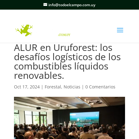
info@todoelcampo.com.uy
ALUR en Uruforest: los
desafíos logísticos de los
combustibles líquidos
renovables.
Oct 17, 2024
|
Forestal
,
Noticias
|
0 Comentarios