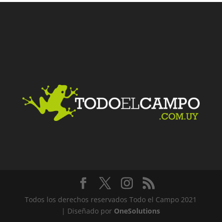
Facebook
Twitter
LinkedIn
Me gusta
Todos los derechos reservados Todo el Campo 2021
| Diseñado por
OneSolutions