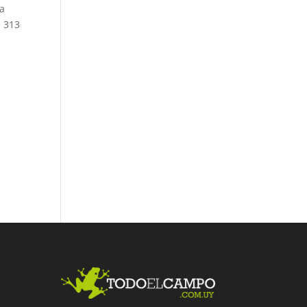
na
e 313
Fac
Twit
Link
ebo
ter
edI
ok
n