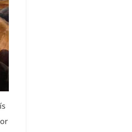
ís
por