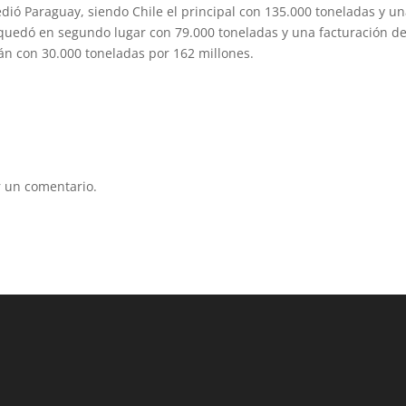
edió Paraguay, siendo Chile el principal con 135.000 toneladas y u
 quedó en segundo lugar con 79.000 toneladas y una facturación d
wán con 30.000 toneladas por 162 millones.
 un comentario.