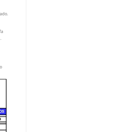
vado.
fa
.
do