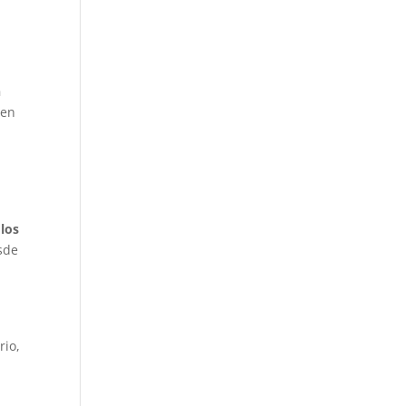
n
 en
 los
sde
rio,