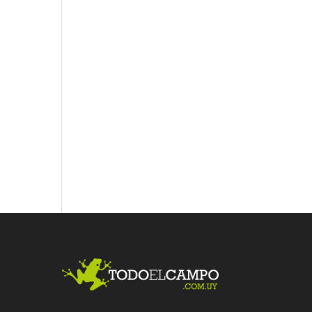
Fac
Twit
Link
ebo
ter
edI
ok
n