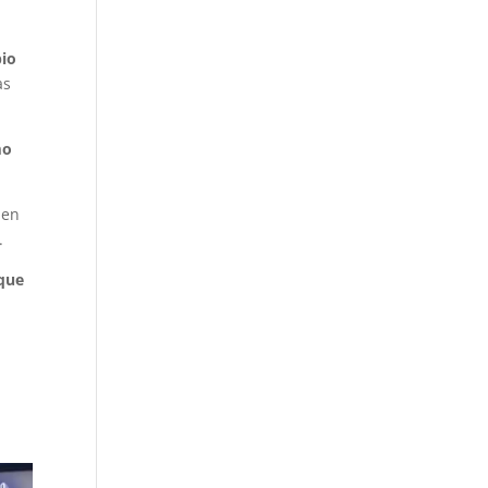
pio
as
mo
 en
.
 que