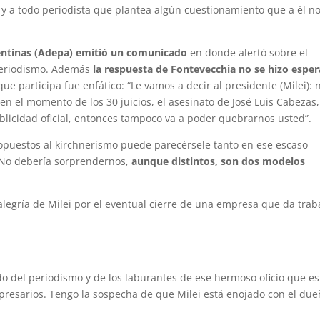
 y a todo periodista que plantea algún cuestionamiento que a él no
gentinas (Adepa) emitió un comunicado
en donde alertó sobre el
 periodismo. Además
la respuesta de Fontevecchia no se hizo esper
que participa fue enfático: “Le vamos a decir al presidente (Milei): 
n el momento de los 30 juicios, el asesinato de José Luis Cabezas,
licidad oficial, entonces tampoco va a poder quebrarnos usted”.
opuestos al kirchnerismo puede parecérsele tanto en ese escaso
. No debería sorprendernos,
aunque distintos, son dos modelos
alegría de Milei por el eventual cierre de una empresa que da trab
do del periodismo y de los laburantes de ese hermoso oficio que es
empresarios. Tengo la sospecha de que Milei está enojado con el du