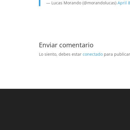
— Lucas Morando (@morandolucas)
April 
Enviar comentario
Lo siento, debes estar
conectado
para publicar