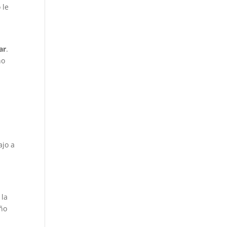
 le
ar
.
no
ajo a
 la
eño