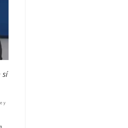
 sí
e y
on