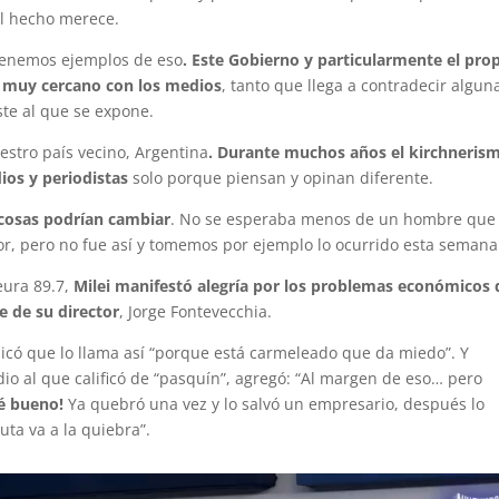
el hecho merece.
tenemos ejemplos de eso
. Este Gobierno y particularmente el pro
o muy cercano con los medios
, tanto que llega a contradecir algun
ste al que se expone.
estro país vecino, Argentina
. Durante muchos años el kirchneris
ios y periodistas
solo porque piensan y opinan diferente.
s cosas podrían cambiar
. No se esperaba menos de un hombre que
lor, pero no fue así y tomemos por ejemplo lo ocurrido esta semana
eura 89.7,
Milei manifestó alegría por los problemas económicos
te de su director
, Jorge Fontevecchia.
icó que lo llama así “porque está carmeleado que da miedo”. Y
edio al que calificó de “pasquín”, agregó: “Al margen de eso… pero
ué bueno!
Ya quebró una vez y lo salvó un empresario, después lo
uta va a la quiebra”.