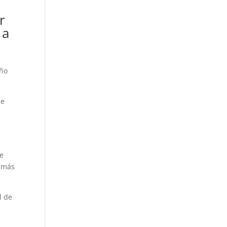
r
 a
año
de
de
n más
l de