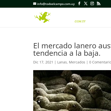
info@todoelcampo.com.uy
El mercado lanero aust
tendencia a la baja.
Dic 17, 2021
|
Lanas
,
Mercados
|
0 Comentari