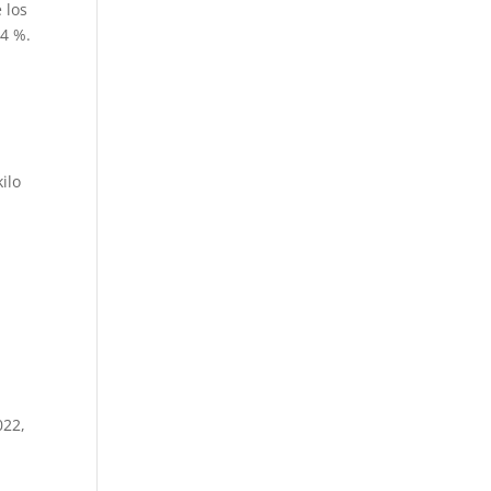
 los
 4 %.
ilo
022,