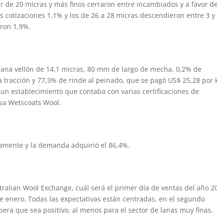
ar de 20 micras y más finos cerraron entre incambiados y a favor de
 cotizaciones 1,1% y los de 26 a 28 micras descendieron entre 3 y
ron 1,9%.
 lana vellón de 14,1 micras, 80 mm de largo de mecha, 0,2% de
la tracción y 77,3% de rinde al peinado, que se pagó US$ 25,28 por k
 un establecimiento que contaba con varias certificaciones de
esa Wetscoats Wool.
damente y la demanda adquirió el 86,4%.
tralian Wool Exchange, cuál será el primer día de ventas del año 2
e enero. Todas las expectativas están centradas, en el segundo
spera que sea positivo, al menos para el sector de lanas muy finas.