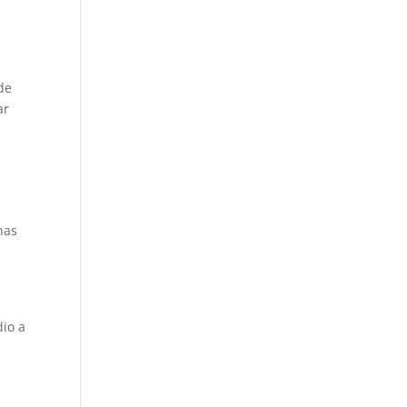
de
ar
nas
dio a