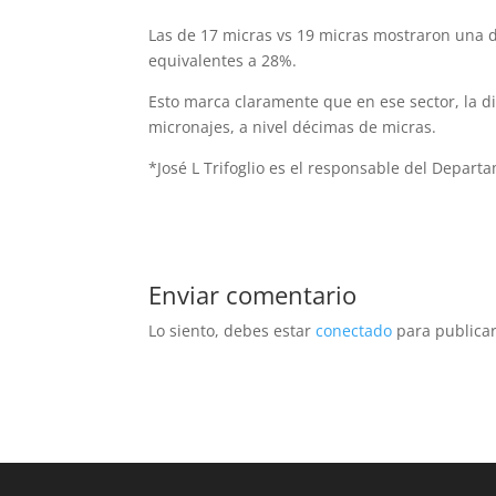
Las de 17 micras vs 19 micras mostraron una di
equivalentes a 28%.
Esto marca claramente que en ese sector, la di
micronajes, a nivel décimas de micras.
*José L Trifoglio es el responsable del Depar
Enviar comentario
Lo siento, debes estar
conectado
para publicar