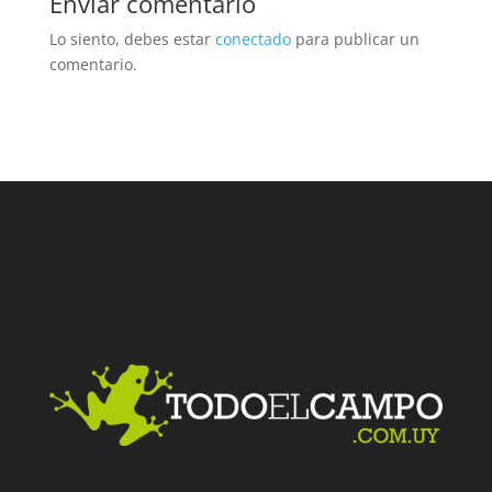
Enviar comentario
Lo siento, debes estar
conectado
para publicar un
comentario.
Facebook
Twitter