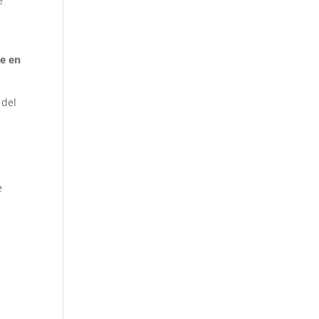
e
e en
 del
e