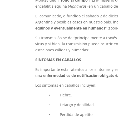
Montevideo |
Todo El Campo
| El Ministerio 
encefalitis equina (
Alphavirus
) en un caballo de 
El comunicado, difundido el sábado 2 de dicie
Argentina y posibles casos en nuestro país, in
equinos y eventualmente en humanos
” (zoon
Su transmisión se da “principalmente a través
virus y si bien, la transmisión puede ocurrir
estaciones cálidas y húmedas”.
SÍNTOMAS EN CABALLOS
Es importante estar atentos a los síntomas y 
una
enfermedad es de notificación obligatori
Los síntomas en caballos incluyen:
• Fiebre.
• Letargo y debilidad.
• Pérdida de apetito.