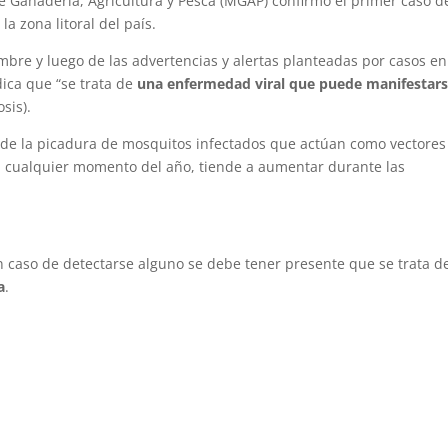
de Ganadería, Agricultura y Pesca (MGAP) confirmó el primer caso d
la zona litoral del país.
mbre y luego de las advertencias y alertas planteadas por casos en
dica que “se trata de
una enfermedad viral que puede manifestars
osis).
 de la picadura de mosquitos infectados que actúan como vectores
 en cualquier momento del año, tiende a aumentar durante las
en caso de detectarse alguno se debe tener presente que se trata d
a
.