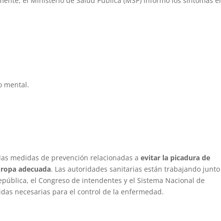
nte, el Ministerio de Salud Pública (MSP) informó los síntomas e
mental.
ó las medidas de prevención relacionadas a
evitar la picadura de
y ropa adecuada
. Las autoridades sanitarias están trabajando junto 
epública, el Congreso de intendentes y el Sistema Nacional de
das necesarias para el control de la enfermedad.