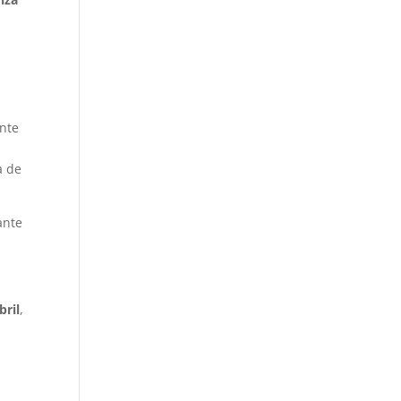
ente
a de
ante
bril
,