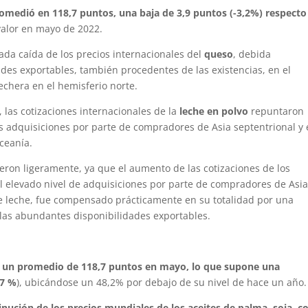
medió en 118,7 puntos, una baja de 3,9 puntos (-3,2%) respecto
 valor en mayo de 2022.
da caída de los precios internacionales del
queso
, debida
des exportables, también procedentes de las existencias, en el
lechera en el hemisferio norte.
 las cotizaciones internacionales de la
leche en polvo
repuntaron
 adquisiciones por parte de compradores de Asia septentrional y 
ceanía.
eron ligeramente, ya que el aumento de las cotizaciones de los
l elevado nivel de adquisiciones por parte de compradores de Asi
 de leche, fue compensado prácticamente en su totalidad por una
 las abundantes disponibilidades exportables.
on un promedio de 118,7 puntos en mayo, lo que supone una
,7 %
), ubicándose un 48,2% por debajo de su nivel de hace un año.
inución de los precios mundiales de los aceites de palma, soja, co