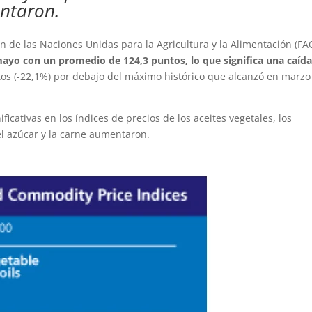
entaron.
n de las Naciones Unidas para la Agricultura y la Alimentación (FA
 mayo con un promedio de 124,3 puntos, lo que significa una caíd
os (-22,1%) por debajo del máximo histórico que alcanzó en marzo
ficativas en los índices de precios de los aceites vegetales, los
del azúcar y la carne aumentaron.