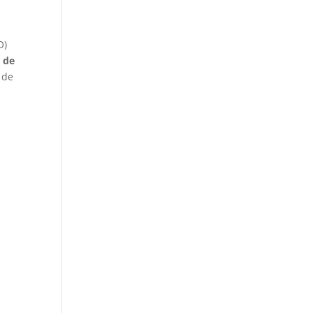
O)
a de
 de