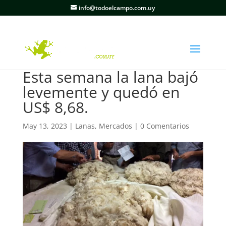
info@todoelcampo.com.uy
Esta semana la lana bajó
levemente y quedó en
US$ 8,68.
May 13, 2023
|
Lanas
,
Mercados
|
0 Comentarios