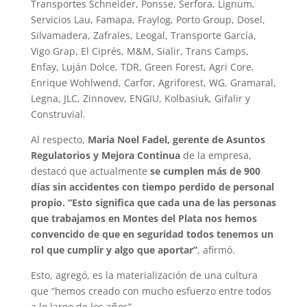
Transportes Schneider, Ponsse, Serfora, Lignum,
Servicios Lau, Famapa, Fraylog, Porto Group, Dosel,
Silvamadera, Zafrales, Leogal, Transporte García,
Vigo Grap, El Ciprés, M&M, Sialir, Trans Camps,
Enfay, Luján Dolce, TDR, Green Forest, Agri Core,
Enrique Wohlwend, Carfor, Agriforest, WG, Gramaral,
Legna, JLC, Zinnovev, ENGIU, Kolbasiuk, Gifalir y
Construvial.
Al respecto,
María Noel Fadel, gerente de Asuntos
Regulatorios y Mejora Continua
de la empresa,
destacó que actualmente
se cumplen más de 900
días sin accidentes con tiempo perdido de personal
propio. “Esto significa que cada una de las personas
que trabajamos en Montes del Plata nos hemos
convencido de que en seguridad todos tenemos un
rol que cumplir y algo que aportar”
, afirmó.
Esto, agregó, es la materialización de una cultura
que “hemos creado con mucho esfuerzo entre todos
a lo largo de los años”.