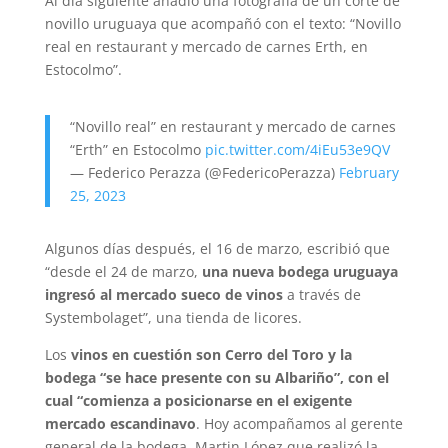
Al día siguiente añadió una fotografía de un corte de
novillo uruguaya que acompañó con el texto: “Novillo
real en restaurant y mercado de carnes Erth, en
Estocolmo”.
“Novillo real” en restaurant y mercado de carnes
“Erth” en Estocolmo
pic.twitter.com/4iEu53e9QV
— Federico Perazza (@FedericoPerazza)
February
25, 2023
Algunos días después, el 16 de marzo, escribió que
“desde el 24 de marzo,
una nueva bodega uruguaya
ingresó al mercado sueco de vinos
a través de
Systembolaget”, una tienda de licores.
Los
vinos en cuestión son Cerro del Toro y la
bodega “se hace presente con su Albariño”, con el
cual “comienza a posicionarse en el exigente
mercado escandinavo
. Hoy acompañamos al gerente
general de la bodega, Martin López que realizó la