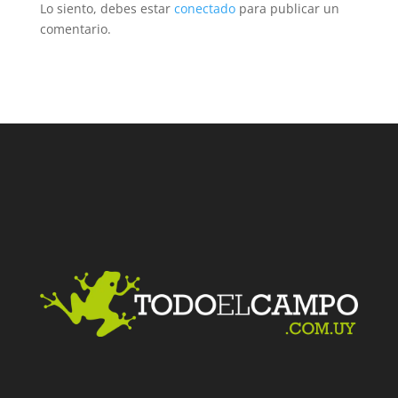
Lo siento, debes estar
conectado
para publicar un
comentario.
Facebook
Twitter
LinkedIn