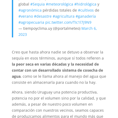
global
#Sequia
#meteorológica
#hidrológica
y
#agronómica
pérdidas totales de
#cultivos
de
#verano
#desastre
#agricultura
#ganadería
#agropecuaria
pic.twitter.com/TIc1l7j9N9
— tiempoyclima.uy (@portalmeteo)
March 6,
2023
Creo que hasta ahora nadie se detuvo a observar la
sequía en esos términos, aunque sí todos refieren a
la peor seca en varias décadas y la necesidad de
contar con un desarrollado sistema de cosecha de
agua
, como se le llama ahora al manejo del agua que
consiste en almacenarla para cuando no la hay.
Ahora, siendo Uruguay una potencia productiva,
potencia no por el volumen sino por la calidad, y que
además, a pesar de nuestro poco volumen en
comparación con nuestros vecinos, seamos capaces
de produzcamos alimentos para el mundo más que