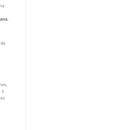
ana
mana.
 de
nes,
 3
tes