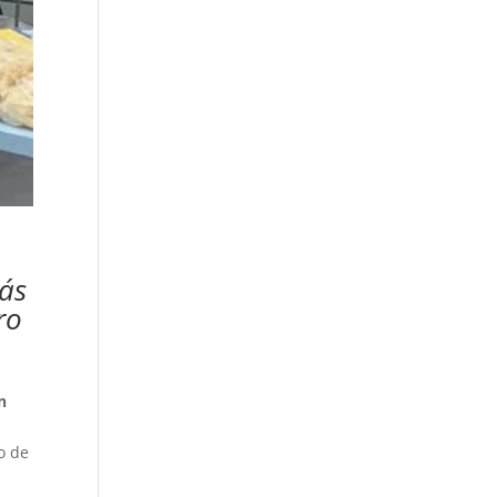
más
ro
n
o de