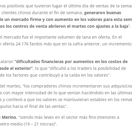
nos positivos que tuvieron lugar el último día de ventas de la sem
e clientes chinos durante el fin de semana,
generaron buenas
 de un mercado firme y con aumento en los valores para esta se
os los centros de venta abrieron el martes con ajustes a la baja
”.
el mercado fue el importante volumen de lana en oferta. En el
n oferta 24.176 fardos más que en la zafra anterior, un incremento
eñalaron
“dificultades financieras por aumentos en los costos de
esde el exterior”
, lo que “dificultó a los traders la posibilidad de
e los factores que contribuyó a la caída en los valores”.
s del martes, “los compradores chinos incrementaron sus adquisicio
o con mayor intensidad de lo que venían haciéndolo en las últimas
s y conllevó a que los valores se mantuvieran estables en los rema
pulso hacia el final de las ventas”.
s Merino
, “siendo más leves en el sector más fino (menores a
etro medio (19 – 21 micras)”.