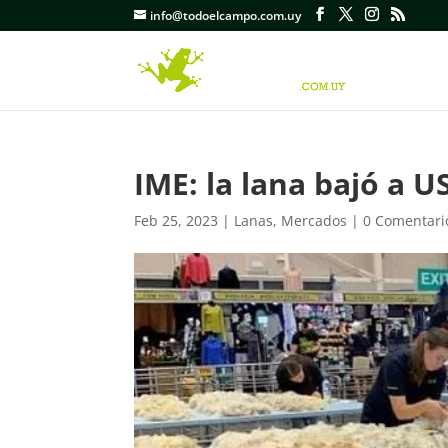
info@todoelcampo.com.uy
IME: la lana bajó a US
Feb 25, 2023
|
Lanas
,
Mercados
|
0 Comentari