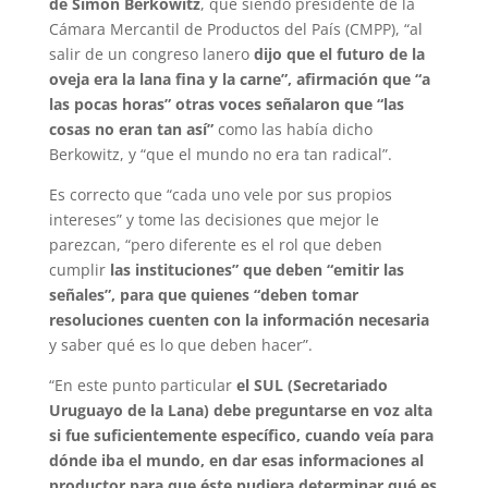
de Simón Berkowitz
, que siendo presidente de la
Cámara Mercantil de Productos del País (CMPP), “al
salir de un congreso lanero
dijo que el futuro de la
oveja era la lana fina y la carne”, afirmación que “a
las pocas horas” otras voces señalaron que “las
cosas no eran tan así”
como las había dicho
Berkowitz, y “que el mundo no era tan radical”.
Es correcto que “cada uno vele por sus propios
intereses” y tome las decisiones que mejor le
parezcan, “pero diferente es el rol que deben
cumplir
las instituciones” que deben “emitir las
señales”, para que quienes “deben tomar
resoluciones cuenten con la información necesaria
y saber qué es lo que deben hacer”.
“En este punto particular
el SUL (Secretariado
Uruguayo de la Lana) debe preguntarse en voz alta
si fue suficientemente específico, cuando veía para
dónde iba el mundo, en dar esas informaciones al
productor para que éste pudiera determinar qué es