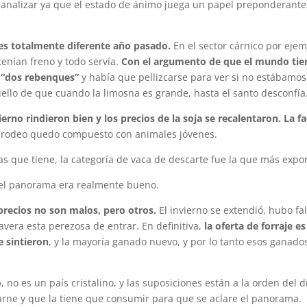
analizar ya que el estado de ánimo juega un papel preponderante
es totalmente diferente año pasado.
En el sector cárnico por ejem
tenían freno y todo servía.
Con el argumento de que el mundo tie
 “dos rebenques”
y había que pellizcarse para ver si no estábamos
llo de que cuando la limosna es grande, hasta el santo desconfía
vierno rindieron bien y los precios de la soja se recalentaron. La f
, el rodeo quedo compuesto con animales jóvenes.
s que tiene, la categoría de vaca de descarte fue la que más expor
el panorama era realmente bueno.
precios no son malos, pero otros.
El invierno se extendió, hubo fa
avera esta perezosa de entrar. En definitiva,
la oferta de forraje es
e sintieron
, y la mayoría ganado nuevo, y por lo tanto esos ganado
o
, no es un país cristalino, y las suposiciones están a la orden del d
e y que la tiene que consumir para que se aclare el panorama.