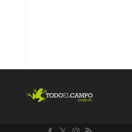
Fac
Twit
Link
ebo
ter
edI
ok
n
Me
gust
a