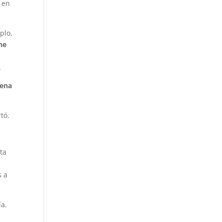
 en
plo,
ne
.
aena
tó.
lta
s a
ía.