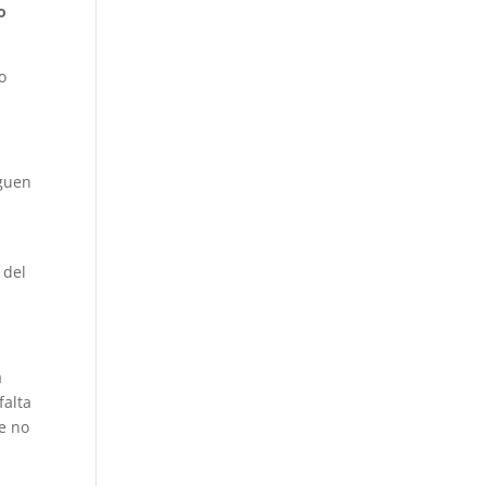
o
o
iguen
 del
a
falta
e no