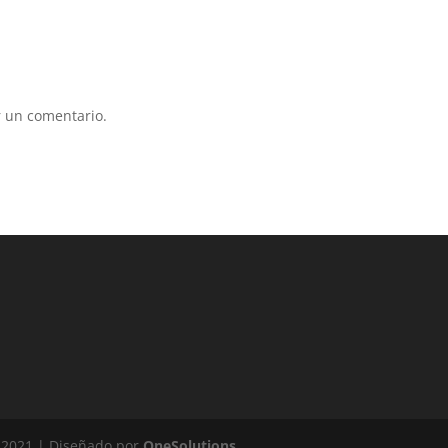
 un comentario.
 2021 | Diseñado por
OneSolutions