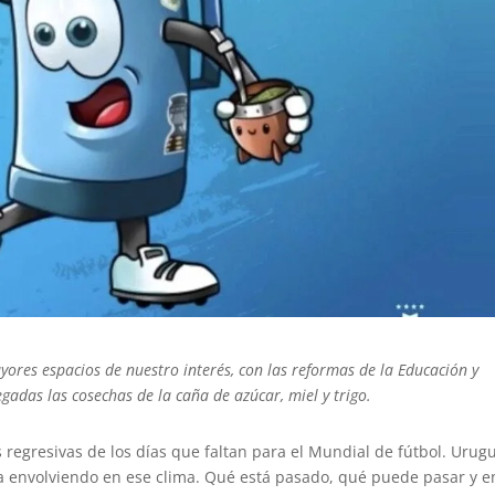
res espacios de nuestro interés, con las reformas de la Educación y
egadas las cosechas de la caña de azúcar, miel y trigo.
regresivas de los días que faltan para el Mundial de fútbol. Urug
va envolviendo en ese clima. Qué está pasado, qué puede pasar y e