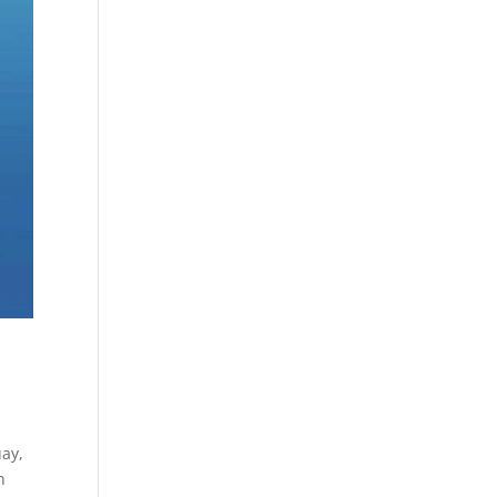
uay,
n