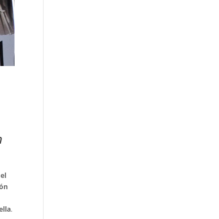
n
el
ión
ella
.