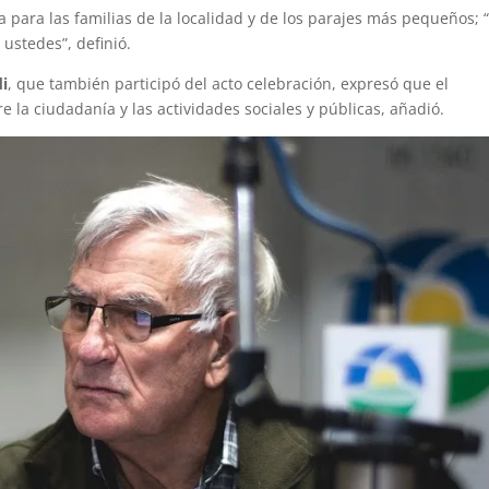
para las familias de la localidad y de los parajes más pequeños; 
ustedes”, definió.
di
, que también participó del acto celebración, expresó que el
 la ciudadanía y las actividades sociales y públicas, añadió.