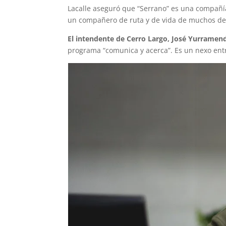
Lacalle aseguró que “Serrano” es una compañía 
un compañero de ruta y de vida de muchos de 
El intendente de Cerro Largo, José Yurramen
programa “comunica y acerca”. Es un nexo entre