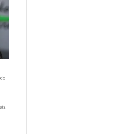
 de
aís,