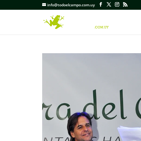
info@todoelcampo.com.uy