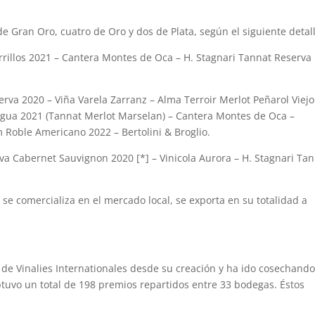
 de Gran Oro, cuatro de Oro y dos de Plata, según el siguiente detal
illos 2021 – Cantera Montes de Oca – H. Stagnari Tannat Reserva
va 2020 – Viña Varela Zarranz – Alma Terroir Merlot Peñarol Viejo
agua 2021 (Tannat Merlot Marselan) – Cantera Montes de Oca –
m Roble Americano 2022 – Bertolini & Broglio.
a Cabernet Sauvignon 2020 [*] – Vinicola Aurora – H. Stagnari Ta
se comercializa en el mercado local, se exporta en su totalidad a
de Vinalies Internationales desde su creación y ha ido cosechand
btuvo un total de 198 premios repartidos entre 33 bodegas. Éstos