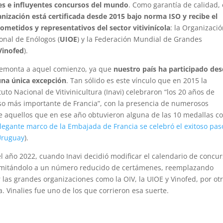
s e influyentes concursos del mundo
. Como garantía de calidad, 
nización está certificada desde 2015 bajo norma ISO y recibe el
metidos y representativos del sector vitivinícola
: la Organizaci
ional de Enólogos (
UIOE
) y la Federación Mundial de Grandes
Vinofed
).
 remonta a aquel comienzo, ya que
nuestro país ha participado de
una única excepción
. Tan sólido es este vínculo que en 2015 la
to Nacional de Vitivinicultura (Inavi) celebraron “los 20 años de
rso más importante de Francia”, con la presencia de numerosos
e aquellos que en ese año obtuvieron alguna de las 10 medallas c
elegante marco de la Embajada de Francia se celebró el exitoso pas
 Uruguay
).
 año 2022, cuando Inavi decidió modificar el calendario de concu
 limitándolo a un número reducido de certámenes, reemplazando
 las grandes organizaciones como la OIV, la UIOE y Vinofed, por ot
. Vinalies fue uno de los que corrieron esa suerte.