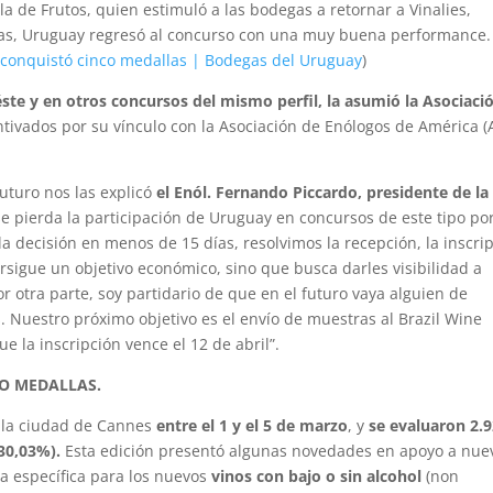
tela de Frutos, quien estimuló a las bodegas a retornar a Vinalies,
ras, Uruguay regresó al concurso con una muy buena performance.
o conquistó cinco medallas | Bodegas del Uruguay
)
éste y en otros concursos del mismo perfil, la asumió la Asociaci
ntivados por su vínculo con la Asociación de Enólogos de América (
uturo nos las explicó
el Enól. Fernando Piccardo, presidente de la
 se pierda la participación de Uruguay en concursos de este tipo p
decisión en menos de 15 días, resolvimos la recepción, la inscri
ersigue un objetivo económico, sino que busca darles visibilidad a
or otra parte, soy partidario de que en el futuro vaya alguien de
 Nuestro próximo objetivo es el envío de muestras al Brazil Wine
e la inscripción vence el 12 de abril”.
O MEDALLAS.
 la ciudad de Cannes
entre el 1 y el 5 de marzo
, y
se evaluaron 2.
30,03%).
Esta edición presentó algunas novedades en apoyo a nue
a específica para los nuevos
vinos con bajo o sin alcohol
(non