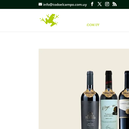
info@todoelcampo.com.uy