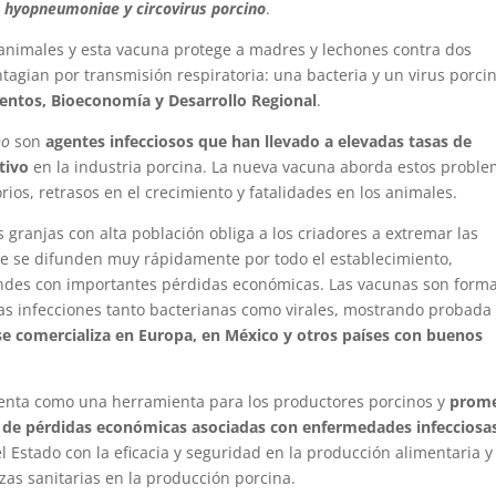
hyopneumoniae y circovirus porcino
.
 animales y esta vacuna protege a madres y lechones contra dos
agian por transmisión respiratoria: una bacteria y un virus porcin
entos, Bioeconomía y Desarrollo Regional
.
no
son
agentes infecciosos que han llevado a elevadas tasas de
tivo
en la industria porcina. La nueva vacuna aborda estos probl
ios, retrasos en el crecimiento y fatalidades en los animales.
 granjas con alta población obliga a los criadores a extremar las
e se difunden muy rápidamente por todo el establecimiento,
ndes con importantes pérdidas económicas. Las vacunas son form
ertas infecciones tanto bacterianas como virales, mostrando probada
se comercializa en Europa, en México y otros países con buenos
enta como una herramienta para los productores porcinos y
prom
n de pérdidas económicas asociadas con enfermedades infecciosa
l Estado con la eficacia y seguridad en la producción alimentaria y
as sanitarias en la producción porcina.