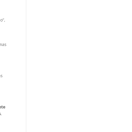
o”,
emas
as
ete
s
.