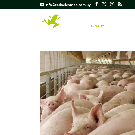
info@todoelcampo.com.uy