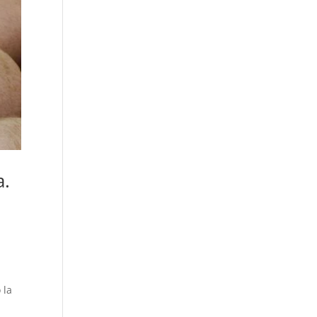
a.
 la