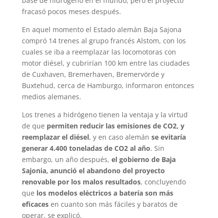
base de hidrógeno en el mundo, pero el proyecto
fracasó pocos meses después.
En aquel momento el Estado alemán Baja Sajona
compró 14 trenes al grupo francés Alstom, con los
cuales se iba a reemplazar las locomotoras con
motor diésel, y cubrirían 100 km entre las ciudades
de Cuxhaven, Bremerhaven, Bremervörde y
Buxtehud, cerca de Hamburgo, informaron entonces
medios alemanes.
Los trenes a hidrógeno tienen la ventaja y la virtud
de que
permiten reducir las emisiones de CO2, y
reemplazar el diésel
, y en caso alemán
se evitaría
generar 4.400 toneladas de CO2 al año
. Sin
embargo, un año después,
el gobierno de Baja
Sajonia, anunció el abandono del proyecto
renovable por los malos resultados
, concluyendo
que
los modelos eléctricos a batería son más
eficaces
en cuanto son más fáciles y baratos de
operar, se explicó.