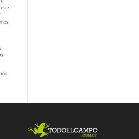
),
4 que
7
amos
y
as
ción.