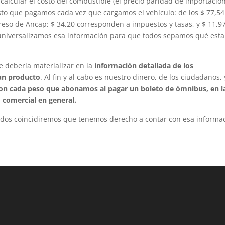
alcular el costo del combustible (el precio paridad de importación
to que pagamos cada vez que cargamos el vehículo: de los $ 77,5
ngreso de Ancap; $ 34,20 corresponden a impuestos y tasas, y $ 11,9
 universalizamos esa información para que todos sepamos qué est
e debería materializar en la
información detallada de los
 un producto
. Al fin y al cabo es nuestro dinero, de los ciudadanos, 
n cada peso que abonamos al pagar un boleto de ómnibus, en l
 comercial en general.
todos coincidiremos que tenemos derecho a contar con esa informa