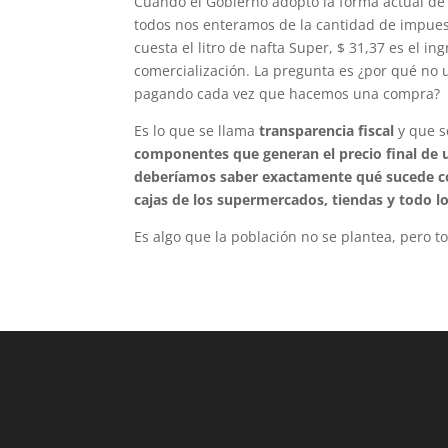
Cuando el Gobierno adoptó la forma actual de c
todos nos enteramos de la cantidad de impues
cuesta el litro de nafta Super, $ 31,37 es el i
comercialización. La pregunta es ¿por qué no
pagando cada vez que hacemos una compra?
Es lo que se llama
transparencia fiscal
y que s
componentes que generan el precio final de
deberíamos saber exactamente qué sucede co
cajas de los supermercados, tiendas y todo lo
Es algo que la población no se plantea, pero 