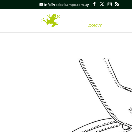
info@todoelcampo.com.uy