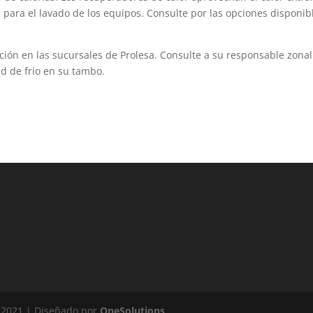
a para el lavado de los equipos. Consulte por las opciones disponib
ión en las sucursales de Prolesa. Consulte a su responsable zonal
d de frio en su tambo.
 2021 | Diseñado por
OneSolutions