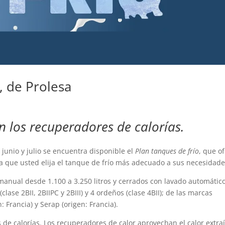
, de Prolesa
 los recuperadores de calorías.
junio y julio se encuentra disponible el
Plan tanques de frío
, que o
 que usted elija el tanque de frío más adecuado a sus necesidade
 manual desde 1.100 a 3.250 litros y cerrados con lavado automátic
clase 2BII, 2BIIPC y 2BIII) y 4 ordeños (clase 4BII); de las marcas
: Francia) y Serap (origen: Francia).
de calorías. Los recuperadores de calor aprovechan el calor extra