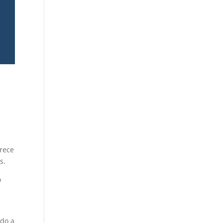
frece
s.
o
ído a