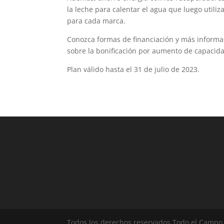
la leche para calentar el agua que luego utiliz
para cada marca.
Conozca formas de financiación y más informac
sobre la bonificación por aumento de capacida
Plan válido hasta el 31 de julio de 2023.
Todos los derechos reservados Todo el Campo