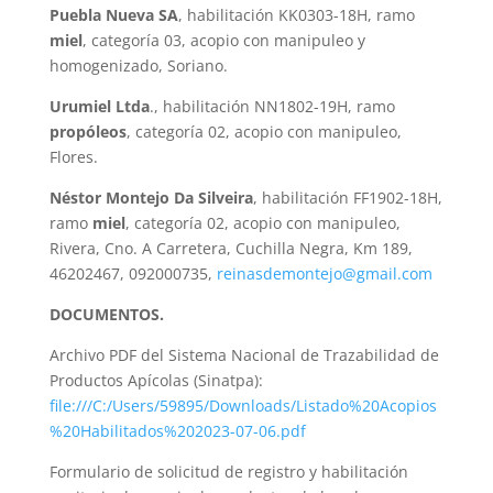
Puebla Nueva SA
, habilitación KK0303-18H, ramo
miel
, categoría 03, acopio con manipuleo y
homogenizado, Soriano.
Urumiel Ltda
., habilitación NN1802-19H, ramo
propóleos
, categoría 02, acopio con manipuleo,
Flores.
Néstor Montejo Da Silveira
, habilitación FF1902-18H,
ramo
miel
, categoría 02, acopio con manipuleo,
Rivera, Cno. A Carretera, Cuchilla Negra, Km 189,
46202467, 092000735,
reinasdemontejo@gmail.com
DOCUMENTOS.
Archivo PDF del Sistema Nacional de Trazabilidad de
Productos Apícolas (Sinatpa):
file:///C:/Users/59895/Downloads/Listado%20Acopios
%20Habilitados%202023-07-06.pdf
Formulario de solicitud de registro y habilitación