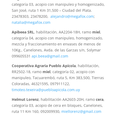
categoría 03, acopio con manipuleo y homogenizado,
San José, ruta 1 Km 31,500 – Ciudad del Plata.
23478303, 23478200,
alejandro@megafox.com
;
natalia@megafox.com
Apibeea SRL
, habilitación, AA2204-18H, ramo
miel
,
categoría 04, acopio con manipuleo, homogenizado,
mezcla y fraccionamiento en envases de menos de
10Kg., Canelones, Avda. de las Garzas s/n, Solymar
099605531
api.beea@gmail.com
Cooperativa Agraria Pueblo Apícola
, habilitación,
RR2502-18, ramo
miel
, categoría 02, acopio con
manipuleo, Tacuarembó, ruta 5, Km 383,500, Tierras
Coloradas, 46321595, 097911122,
timoteo.texeira@puebloapicola.com.uy
Helmut Lorenz
, habilitación AA2603-20H, ramo
cera
,
categoría 03, acopio de cera en bloques, Canelones,
ruta 11 Km 160, 092009930,
miellorenz@gmail.com