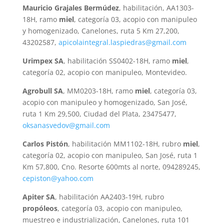
Mauricio Grajales Bermúdez
, habilitación, AA1303-
18H, ramo
miel
, categoría 03, acopio con manipuleo
y homogenizado, Canelones, ruta 5 Km 27,200,
43202587,
apicolaintegral.laspiedras@gmail.com
Urimpex SA
, habilitación SS0402-18H, ramo
miel
,
categoría 02, acopio con manipuleo, Montevideo.
Agrobull SA
, MM0203-18H, ramo
miel
, categoría 03,
acopio con manipuleo y homogenizado, San José,
ruta 1 Km 29,500, Ciudad del Plata, 23475477,
oksanasvedov@gmail.com
Carlos Pistón
, habilitación MM1102-18H, rubro
miel
,
categoría 02, acopio con manipuleo, San José, ruta 1
Km 57,800, Cno. Resorte 600mts al norte, 094289245,
cepiston@yahoo.com
Apiter SA
, habilitación AA2403-19H, rubro
propóleos
, categoría 03, acopio con manipuleo,
muestreo e industrialización, Canelones, ruta 101