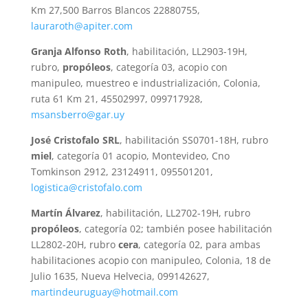
Km 27,500 Barros Blancos 22880755,
lauraroth@apiter.com
Granja Alfonso Roth
, habilitación, LL2903-19H,
rubro,
propóleos
, categoría 03, acopio con
manipuleo, muestreo e industrialización, Colonia,
ruta 61 Km 21, 45502997, 099717928,
msansberro@gar.uy
José Cristofalo SRL
, habilitación SS0701-18H, rubro
miel
, categoría 01 acopio, Montevideo, Cno
Tomkinson 2912, 23124911, 095501201,
logistica@cristofalo.com
Martín Álvarez
, habilitación, LL2702-19H, rubro
propóleos
, categoría 02; también posee habilitación
LL2802-20H, rubro
cera
, categoría 02, para ambas
habilitaciones acopio con manipuleo, Colonia, 18 de
Julio 1635, Nueva Helvecia, 099142627,
martindeuruguay@hotmail.com