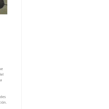
ue
del
ia
rdes
ción.