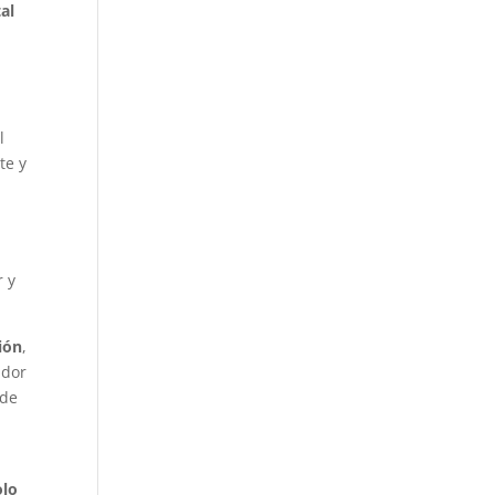
al
l
te y
r y
ión
,
ador
 de
olo