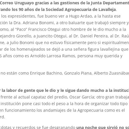
 Correo Uruguayo gracias a las gestiones de la Junta Departament
ando los 90 años de la Sociedad Agropecuaria de Lavalleja
.
los expresidentes, fue bueno ver a Hugo Ardao, a la hasta ese
ción la Dra. Adriana Bonomi, a otro baluarte que trabajó siempre y
mo, al “Paco” Francisco Otegui otro hombre de le dio mucho a la
ejandro Giorello, a Juancito Otegui, al Dr. Daniel Pereira, al Dr. Raú
ame, a Julio Bonomi que no estuvo físicamente pero si espiritualmen
ar de los homenajeados se dejó a una señera figura lavallejina que
96 años como es Arnoldo Larrosa Ramos, persona muy querida y
a no están como Enrique Bachino, Gonzalo Piana, Alberto Zuasnába
 la labor de gente que le dio y le sigue dando mucho a la instituc
frente al actual capataz del predio, Oscar García; otro gran trabaj
 institución pone casi todo el peso a la hora de organizar todo tipo
en funcionamiento los andamiajes de la Agropecuaria como es el
rd.
nécdotas y recuerdos se fue desgranando
una noche que sirvió no s