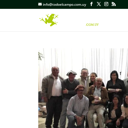
info@todoelcampo.com.uy