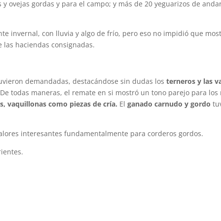
s y ovejas gordas y para el campo; y más de 20 yeguarizos de andar
te invernal, con lluvia y algo de frío, pero eso no impidió que mos
e las haciendas consignadas.
stuvieron demandadas, destacándose sin dudas los
terneros y las v
 De todas maneras, el remate en si mostró un tono parejo para los
s, vaquillonas como piezas de cría.
El
ganado carnudo y gordo
tu
valores interesantes fundamentalmente para corderos gordos.
ientes.