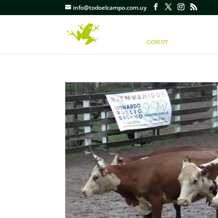
info@todoelcampo.com.uy