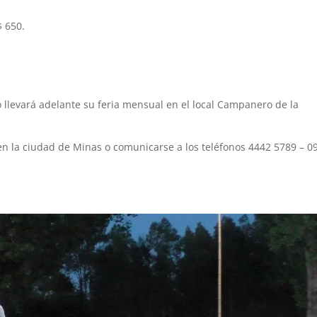
 650.
o llevará adelante su feria mensual en el local Campanero de la
 en la ciudad de Minas o comunicarse a los teléfonos 4442 5789 – 0