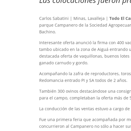
Las colocaciones fueron pr
Carlos Sabatini | Minas, Lavalleja |
Todo El C
parque Campanero de la Sociedad Agropecuaria 
Bachino.
Interesante oferta anunció la firma con 400 va
tambo ubicado en la zona de Aiguá entrando u
destacada oferta de vaquillonas, buenos lotes 
ganado carnudo y gordo.
Acompañando la zafra de reproductores, toros 
Redomancia entrado PI y SA todos de 2 años.
También 300 ovinos destacándose una consig
para el campo, completaban la oferta más de 5
La conducción de las ventas estuvo a cargo de
Fue una primera feria que acompañada por mu
concurrieron al Campanero no sólo a hacer su