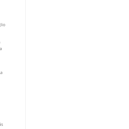
l
lio
n
na
La
ás