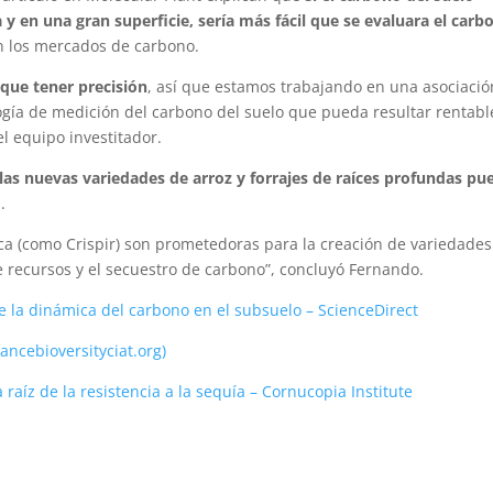
y en una gran superficie, sería más fácil que se evaluara el carb
en los mercados de carbono.
 que tener precisión
, así que estamos trabajando en una asociació
ogía de medición del carbono del suelo que pueda resultar rentabl
el equipo investitador.
las nuevas variedades de arroz y forrajes de raíces profundas p
o
.
tica (como Crispir) son prometedoras para la creación de variedade
e recursos y el secuestro de carbono”, concluyó Fernando.
e la dinámica del carbono en el subsuelo – ScienceDirect
iancebioversityciat.org)
 raíz de la resistencia a la sequía – Cornucopia Institute