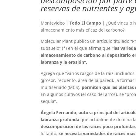
descomposición por parte d
reservas de nutrientes y ag
Montevideo |
Todo El Campo
| ¿Qué vinculo h
almacenamiento más eficaz del carbono?
Molecular Plant publicó un artículo titulado “
subsuelo” (*) en el que afirma que
“las varied
almacenamiento de carbono al depositarlo en
labranza y la erosión”.
Agrega que “varios rasgos de la raíz, incluidos 
(grosor, recuento, área de la pared), la formac
multiseriado (MCS),
permiten que las plantas
En algunos cultivos (el caso del arroz), se “
sequía”.
Ángela Fernando, autora principal del artícul
labranza profunda
que actualmente domina la 
descomposición de las raíces poco profundas
lo tanto,
se necesita variedades de raíces má