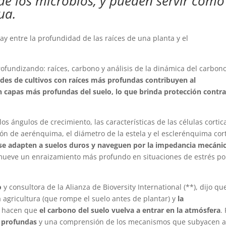
e los microbios, y pueden servir como
ua.
ay entre la profundidad de las raíces de una planta y el
Profundizando: raíces, carbono y análisis de la dinámica del carbon
ades de cultivos con raíces más profundas contribuyen al
 capas más profundas del suelo, lo que brinda protección contra
los ángulos de crecimiento, las características de las células cortic
ión de aerénquima, el diámetro de la estela y el esclerénquima cort
 se adapten a suelos duros y naveguen por la impedancia mecáni
promueve un enraizamiento más profundo en situaciones de estrés po
o
y consultora de la Alianza de Bioversity International (**), dijo q
agricultura (que rompe el suelo antes de plantar) y
la
hacen que
el carbono del suelo vuelva a entrar en la atmósfera
.
s profundas
y una comprensión de los mecanismos que subyacen a