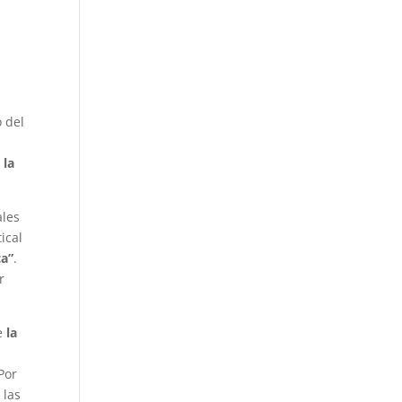
o del
 la
ales
ical
ca”
.
r
ue
la
 Por
 las