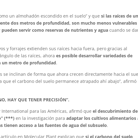
“como un almohadón escondido en el suelo” y que
si las raíces de u
ente dos metros de profundidad, son mucho menos vulnerables 
y pueden servir como reservas de nutrientes y agua
cuando se da
os y forrajes extienden sus raíces hacia fuera, pero gracias al
ángulo de las raíces, ahora
es posible desarrollar variedades de
sta un metro de profundidad
.
 se inclinan de forma que ahora crecen directamente hacia el sue
a que el carbono del suelo permanece atrapado ahí abajo”, afirmó
O, HAY QUE TENER PRECISIÓN”.
ty International para las Américas, afirmó que
el descubrimiento de
” (***)
en la investigación para
adaptar los cultivos alimentarios 
as tienen acceso a las fuentes de agua del subsuelo
.
l artículo en Molecular Plant explican que
si el carbono del suelo