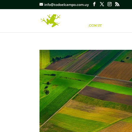
info@todoelcampo.com.uy