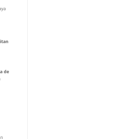
o
aya
itan
da de
a
en