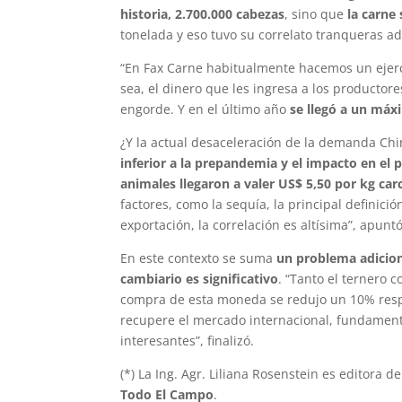
historia, 2.700.000 cabezas
, sino que
la carne
tonelada y eso tuvo su correlato tranqueras ad
“En Fax Carne habitualmente hacemos un ejerci
sea, el dinero que les ingresa a los productor
engorde. Y en el último año
se llegó a un máx
¿Y la actual desaceleración de la demanda Ch
inferior a la prepandemia y el impacto en el 
animales llegaron a valer US$ 5,50 por kg c
factores, como la sequía, la principal definici
exportación, la correlación es altísima”, apuntó
En este contexto se suma
un problema adicion
cambiario es significativo
. “Tanto el ternero 
compra de esta moneda se redujo un 10% resp
recupere el mercado internacional, fundament
interesantes”, finalizó.
(*) La Ing. Agr. Liliana Rosenstein es editora 
Todo El Campo
.