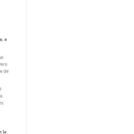
e, e
ue
Pero
se de
1
os
es
n la