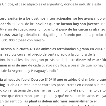
 Unidos, el caso atípico es el argentino, donde la industria está
eso sanitario a los destinos internacionales, se fue avanzando e
nadería
. “El 70% de los
novillos que se faenan hoy son jóvenes
, no
 50% eran de cuatro años. En cuanto
al peso de las carcasas alcanzó
 de 255- 260 kg
”, detalló Tardáguila, justificando porqué la producc
600. 000 t (base con hueso).
l
acceso a la cuota 481 de animales terminados a grano en 2014
. 
s feedlots cerrar el precio de venta previo a la compra de la
ón, lo cual les dio una gran previsibilidad. Esto
dinamizó muchís
minan más de uno de cada cuatro novillos
, a pesar de que no hay 
sde la Argentina y Paraguay”, indicó.
a al negocio fue el Decreto 310/16 que estableció el máximo que
sing
. “Había un resquemor entre los productores en cuanto a la m
ro con el sistema de cajas negras, que implica el seguimiento de t
decreto que determinó qué se puede y qué no se puede sacar, ese y
En tal sentido,
las plantas deben informar semanalmente el