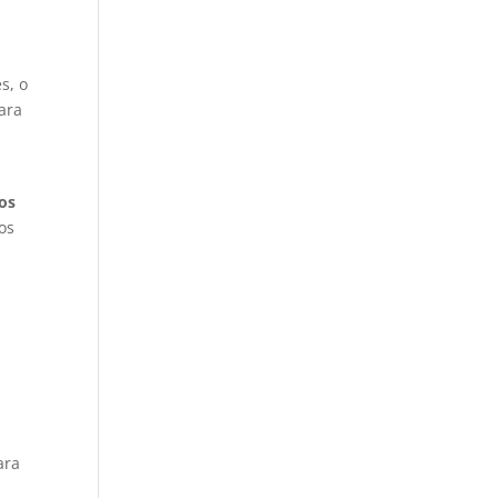
s, o
para
los
ros
ara