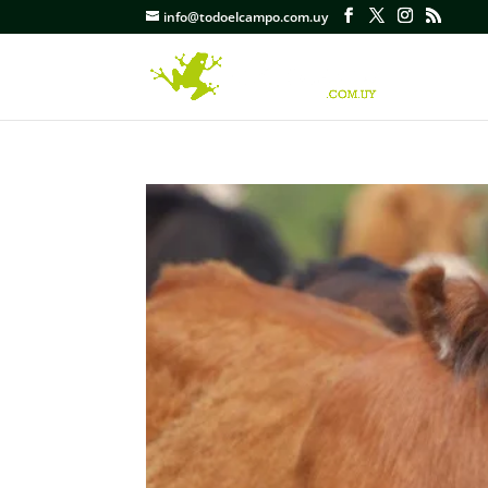
info@todoelcampo.com.uy