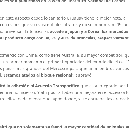
uales son publicados en la web del Instituto Nacional de Carnes
en este aspecto desde lo sanitario Uruguay tiene la mejor nota, a
con ovinos que son susceptibles al virus y no se inmunizan. “Es un
ad universal. Entonces, sí,
accede a Japón y a Corea, los mercados
su producto carga con 38,5% y 40% de aranceles, respectivament
comercio con China, como tiene Australia, su mayor competidor, q
en un primer momento el primer importador del mundo dio el ok. “
dos países más grandes del Mercosur para que un miembro avanza
d.
Estamos atados al bloque regional
”, subrayó.
itó la adhesión al Acuerdo Transpacífico
que está integrado por 1
rgentina no hicieron. Y ahí podría haber una mejora en el acceso a l
re ellos, nada menos que Japón donde, si se aprueba, los arancel
saltó que no solamente se faenó la mayor cantidad de animales e