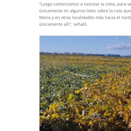
“Luego comenzamos a rastrear la zona, para v
únicamente en algunos lotes sobre la ruta q
María y en otras localidades más hacia el nor
únicamente allí”, señaló.