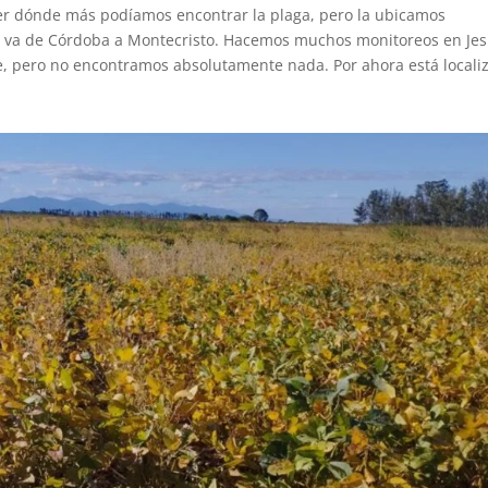
er dónde más podíamos encontrar la plaga, pero la ubicamos
ue va de Córdoba a Montecristo. Hacemos muchos monitoreos en Je
te, pero no encontramos absolutamente nada. Por ahora está locali