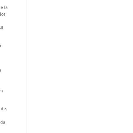
e la
los
il.
on
a
u
va
nte,
ida