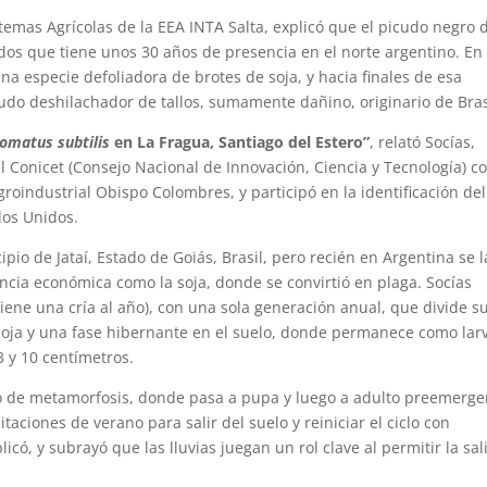
temas Agrícolas de la EEA INTA Salta, explicó que el picudo negro d
dos que tiene unos 30 años de presencia en el norte argentino. En 
una especie defoliadora de brotes de soja, y hacia finales de esa
cudo deshilachador de tallos, sumamente dañino, originario de Bras
omatus subtilis
en La Fragua, Santiago del Estero”
, relató Socías,
 Conicet (Consejo Nacional de Innovación, Ciencia y Tecnología) c
groindustrial Obispo Colombres, y participó en la identificación del
dos Unidos.
pio de Jataí, Estado de Goiás, Brasil, pero recién en Argentina se l
ncia económica como la soja, donde se convirtió en plaga. Socías
tiene una cría al año), con una sola generación anual, que divide s
e soja y una fase hibernante en el suelo, donde permanece como lar
3 y 10 centímetros.
o de metamorfosis, donde pasa a pupa y luego a adulto preemerge
taciones de verano para salir del suelo y reiniciar el ciclo con
icó, y subrayó que las lluvias juegan un rol clave al permitir la sal