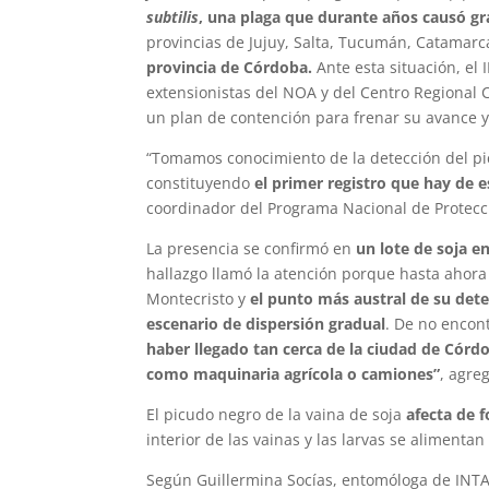
subtilis
, una plaga que durante años causó gr
provincias de Jujuy, Salta, Tucumán, Catamarca,
provincia de Córdoba.
Ante esta situación, el 
extensionistas del NOA y del Centro Regional 
un plan de contención para frenar su avance y 
“Tomamos conocimiento de la detección del pic
constituyendo
el primer registro que hay de e
coordinador del Programa Nacional de Protecci
La presencia se confirmó en
un lote de soja e
hallazgo llamó la atención porque hasta ahora 
Montecristo y
el punto más austral de su dete
escenario de dispersión gradual
. De no encon
haber llegado tan cerca de la ciudad de Córd
como maquinaria agrícola o camiones”
, agre
El picudo negro de la vaina de soja
afecta de 
interior de las vainas y las larvas se alimenta
Según Guillermina Socías, entomóloga de INTA S