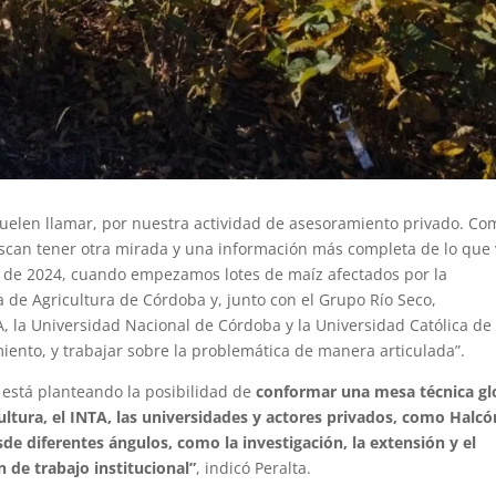
 suelen llamar, por nuestra actividad de asesoramiento privado. Co
an tener otra mirada y una información más completa de lo que 
ro de 2024, cuando empezamos lotes de maíz afectados por la
 de Agricultura de Córdoba y, junto con el Grupo Río Seco,
A, la Universidad Nacional de Córdoba y la Universidad Católica de
nto, y trabajar sobre la problemática de manera articulada”.
e está planteando la posibilidad de
conformar una mesa técnica gl
cultura, el INTA, las universidades y actores privados, como Halcó
e diferentes ángulos, como la investigación, la extensión y el
ón de trabajo institucional”
, indicó Peralta.