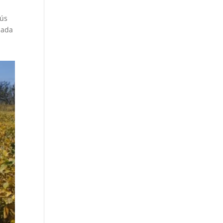
sús
zada