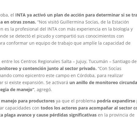
doba, el
INTA ya activó un plan de acción para determinar si se tr
da en otras zonas.
“Nos visitó Guillermina Socías, de la Estación
n es la profesional del INTA con más experiencia en la biología y
 donde se detectó el picudo y compartió sus conocimientos con
para conformar un equipo de trabajo que amplíe la capacidad de
s entre los Centros Regionales Salta – Jujuy, Tucumán – Santiago de
onitoreo y contención junto al sector privado.
“Con Socías
mando como epicentro este campo en Córdoba, para realizar
r si existe expansión. Se activará
un anillo de monitoreo circund
ategia de manejo”
, agregó.
 manejo para productores
ya que el problema
podría expandirse
ar capacidades con
todos los actores para acompañar al sector c
 plaga avance y cause pérdidas significativas
en la provincia de