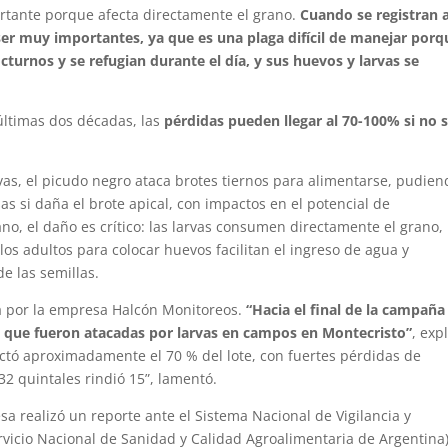
rtante porque afecta directamente el grano.
Cuando se registran a
ser muy importantes, ya que es una plaga difícil de manejar porq
cturnos y se refugian durante el día, y sus huevos y larvas se
últimas dos décadas, las
pérdidas pueden llegar al 70-100% si no 
ivas, el picudo negro ataca brotes tiernos para alimentarse, pudien
as si daña el brote apical, con impactos en el potencial de
no, el daño es crítico: las larvas consumen directamente el grano,
los adultos para colocar huevos facilitan el ingreso de agua y
e las semillas.
a por la empresa Halcón Monitoreos.
“Hacia el final de la campaña
que fueron atacadas por larvas en campos en Montecristo”
, exp
fectó aproximadamente el 70 % del lote, con fuertes pérdidas de
2 quintales rindió 15”, lamentó.
a realizó un reporte ante el Sistema Nacional de Vigilancia y
rvicio Nacional de Sanidad y Calidad Agroalimentaria de Argentina)