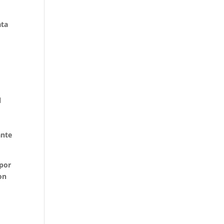
ata
l
ante
 por
on