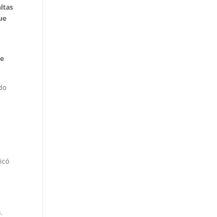
ltas
ue
se
do
licó
.