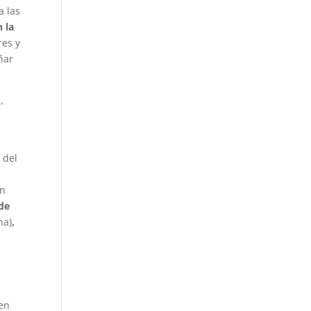
a las
 la
res y
ñar
,
 del
un
de
na)
,
 en