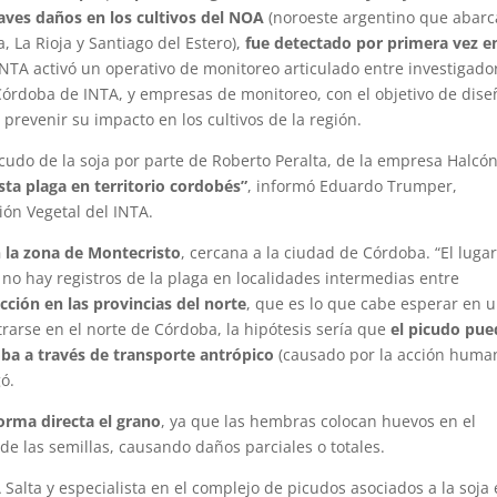
aves daños en los cultivos del NOA
(noroeste argentino que abarc
 La Rioja y Santiago del Estero),
fue detectado por primera vez en
INTA activó un operativo de monitoreo articulado entre investigado
Córdoba de INTA, y empresas de monitoreo, con el objetivo de dise
prevenir su impacto en los cultivos de la región.
udo de la soja por parte de Roberto Peralta, de la empresa Halcón
sta plaga en territorio cordobés”
, informó Eduardo Trumper,
ón Vegetal del INTA.
n la zona de Montecristo
, cercana a la ciudad de Córdoba. “El lugar
no hay registros de la plaga en localidades intermedias entre
cción en las provincias del norte
, que es lo que cabe esperar en 
trarse en el norte de Córdoba, la hipótesis sería que
el picudo pue
oba a través de transporte antrópico
(causado por la acción huma
gó.
forma directa el grano
, ya que las hembras colocan huevos en el
n de las semillas, causando daños parciales o totales.
alta y especialista en el complejo de picudos asociados a la soja