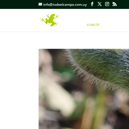
info@todoelcampo.com.uy