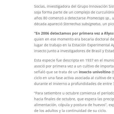
Socías, investigadora del Grupo Innovación Sis
soja forma parte de un complejo de curculióni
años 80 comenzó a detectarse
Promecops sp.
, 
década apareció
Sternechus subsignatus
, un pi
“En 2006 detectamos por primera vez a
Rhyss
quien en ese momento era becaria doctoral del
lugar de trabajo en la Estación Experimental A
insecto junto a investigadores de Brasil y Esta
Esta especie fue descripta en 1937 en el munici
asoció por primera vez a un cultivo de importa
señaló que se trata de un
insecto univoltino
(
ciclo en una fase activa asociada al cultivo d
durante el invierno a profundidades de entre 
“Para setiembre u octubre comienza el períod
hacia finales de octubre, que espera las precipi
alimentación, cópula y postura de huevos”, expl
de los adultos y la continuidad de su ciclo.