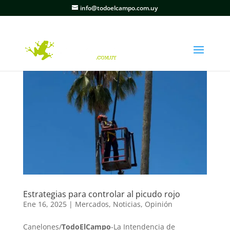
info@todoelcampo.com.uy
Estrategias para controlar al picudo rojo
Ene 16, 2025
|
Mercados
,
Noticias
,
Opinión
Canelones/
TodoElCampo
-La Intendencia de