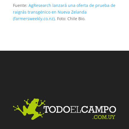
Fuente:
AgResearch lanzará una oferta de prueba de
raigrás transgénico en Nueva Zelanda
(farmersweekly.co.nz)
. Foto: Chile Bio.