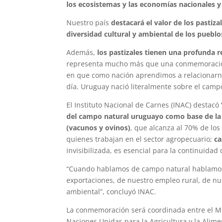
los ecosistemas y las economías nacionales y 
Nuestro país
destacará el valor de los pastizal
diversidad cultural y ambiental de los pueblo
Además,
los pastizales tienen una profunda r
representa mucho más que una conmemoración, 
en que como nación aprendimos a relacionarnos 
día. Uruguay nació literalmente sobre el camp
El Instituto Nacional de Carnes (INAC) destacó
del campo natural uruguayo como base de la 
(vacunos y ovinos)
, que alcanza al 70% de lo
quienes trabajan en el sector agropecuario;
ca
invisibilizada, es esencial para la continuidad 
“Cuando hablamos de campo natural hablamos
exportaciones, de nuestro empleo rural, de nu
ambiental”, concluyó INAC.
La conmemoración será coordinada entre el Min
Naciones Unidas para la Agricultura y la Alime