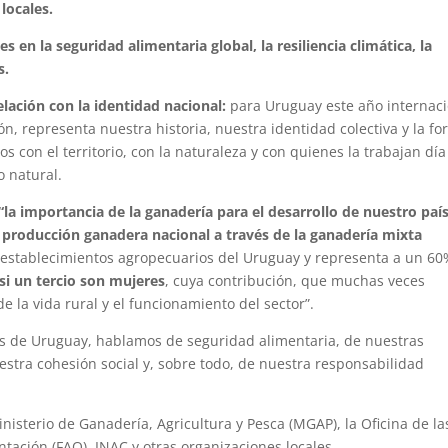
locales.
es en la seguridad alimentaria global, la resiliencia climática, la
s.
elación con la identidad nacional:
para Uruguay este año internaci
representa nuestra historia, nuestra identidad colectiva y la f
con el territorio, con la naturaleza y con quienes la trabajan día
o natural.
“la importancia de la ganadería para el desarrollo de nuestro país
producción ganadera nacional a través de la ganadería mixta
s establecimientos agropecuarios del Uruguay y representa a un 6
si un tercio son mujeres
, cuya contribución, que muchas veces
de la vida rural y el funcionamiento del sector”.
 de Uruguay, hablamos de seguridad alimentaria, de nuestras
estra cohesión social y, sobre todo, de nuestra responsabilidad
isterio de Ganadería, Agricultura y Pesca (MGAP), la Oficina de la
ntación (FAO), INAC y otras organizaciones locales.