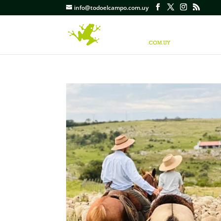
info@todoelcampo.com.uy