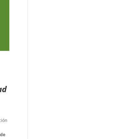
ad
ción
 de