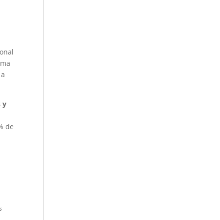
onal
orma
 a
 y
0% de
s