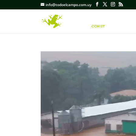
info@todoelcampo.com.uy