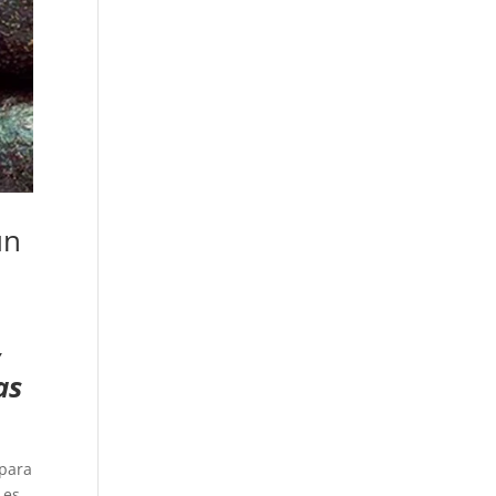
un
y
as
 para
 es