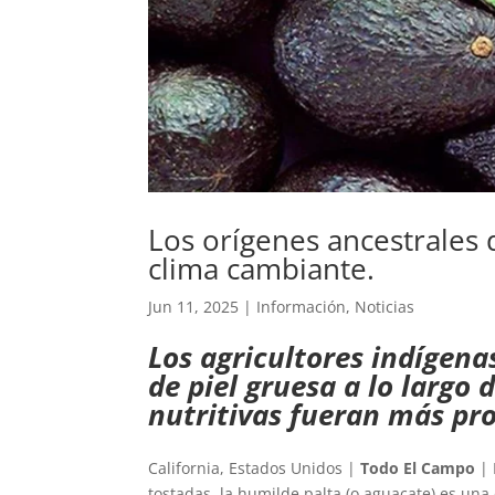
Los orígenes ancestrales 
clima cambiante.
Jun 11, 2025
|
Información
,
Noticias
Los agricultores indígena
de piel gruesa a lo largo 
nutritivas fueran más pro
California, Estados Unidos |
Todo El Campo
| 
tostadas, la humilde palta (o aguacate) es una