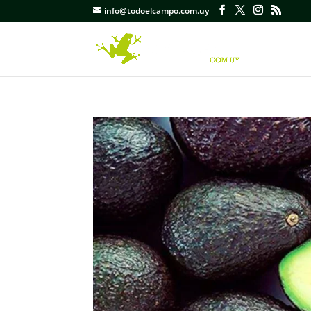
info@todoelcampo.com.uy