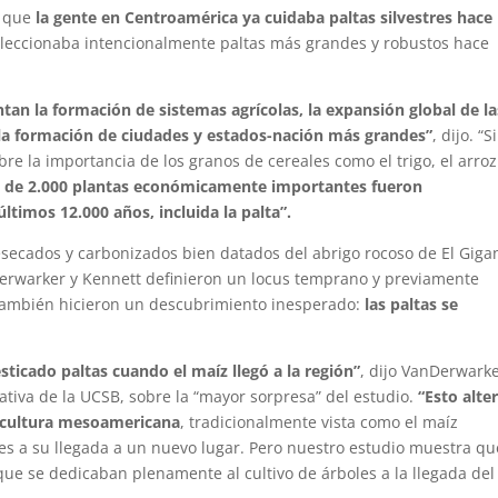
n que
la gente en Centroamérica ya cuidaba paltas silvestres hace
eleccionaba intencionalmente paltas más grandes y robustos hace
tan la formación de sistemas agrícolas, la expansión global de la
 la formación de ciudades y estados-nación más grandes”
, dijo. “Si
 la importancia de los granos de cereales como el trigo, el arroz 
de 2.000 plantas económicamente importantes fueron
timos 12.000 años, incluida la palta”.
esecados y carbonizados bien datados del abrigo rocoso de El Giga
Derwarker y Kennett definieron un locus temprano y previamente
 También hicieron un descubrimiento inesperado:
las paltas se
ticado paltas cuando el maíz llegó a la región”
, dijo VanDerwarke
rativa de la UCSB, sobre la “mayor sorpresa” del estudio.
“Esto alte
icultura mesoamericana
, tradicionalmente vista como el maíz
res a su llegada a un nuevo lugar. Pero nuestro estudio muestra qu
que se dedicaban plenamente al cultivo de árboles a la llegada del