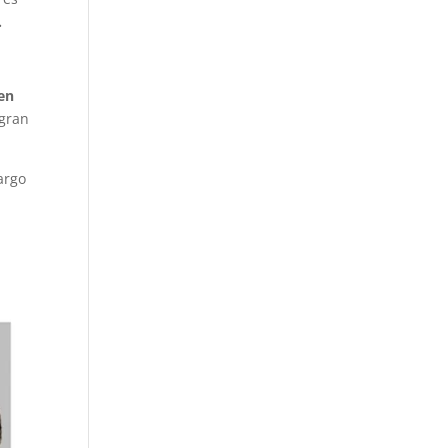
.
en
 gran
argo