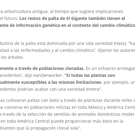
la arboricultura antigua, al tiempo que sugiere implicaciones
el futuro.
Los restos de palta de El Gigante también tienen el
nte de información genética en el contexto del cambio climático
ustria de la palta está dominada por una sola variedad (Hass), “h
dad a las enfermedades y al cambio climático”, dijeron los autores
 los árboles.
almente a través de poblaciones clonadas.
Es un esfuerzo arriesga
precedentes”, dijo VanDerwarker.
“Si todas las plantas son
gualmente susceptibles a las mismas limitaciones
, por ejemplo, u
dentes podrían acabar con una variedad entera”.
s cultivaron paltas con éxito a través de plántulas durante miles 
se conserva en poblaciones relictas en todo México y América Centr
 a través de la selección de semillas de animales domésticos mode
en en toda América Central puede proporcionar más éxito en la
biantes que la propagación clonal sola”.