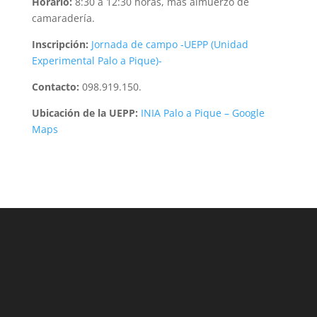
Horario:
8:30 a 12:30 horas, más almuerzo de
camaradería.
Inscripción:
Jornada de campo -UEPP (Unidad
Experimental Palo a Pique)-
Contacto:
098.919.150.
Ubicación de la UEPP:
INIA Palo a Pique – Google
Maps