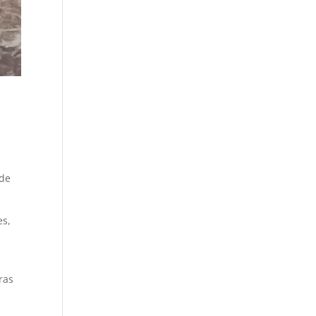
nde
es,
ras