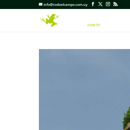
info@todoelcampo.com.uy