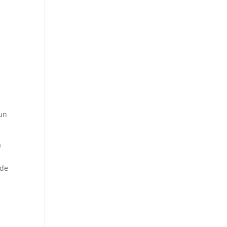
l
 un
a
 de