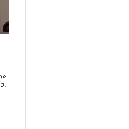
ne
do.
s