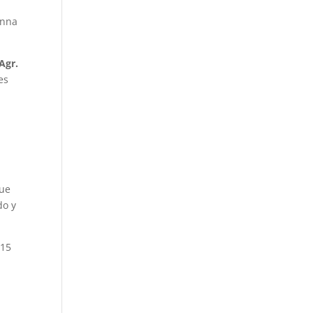
anna
 Agr.
es
que
do y
 15