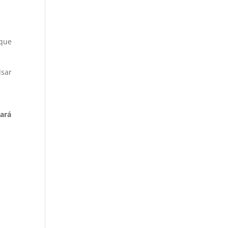
que
lsar
zará