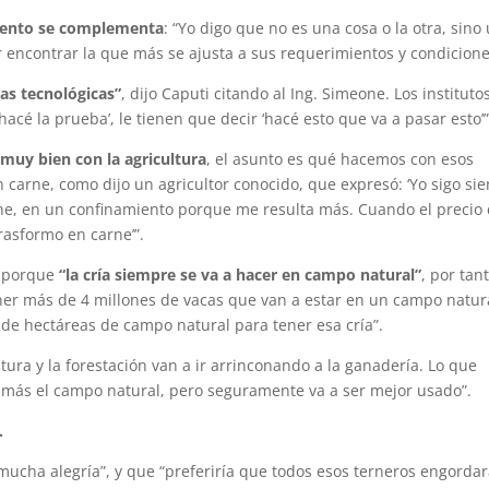
miento se complementa
: “Yo digo que no es una cosa o la otra, sino
r encontrar la que más se ajusta a sus requerimientos y condicione
as tecnológicas”
, dijo Caputi citando al Ing. Simeone. Los instituto
hacé la prueba’, le tienen que decir ‘hacé esto que va a pasar esto’”
 muy bien con la agricultura
, el asunto es qué hacemos con esos
 carne, como dijo un agricultor conocido, que expresó: ‘Yo sigo si
rne, en un confinamiento porque me resulta más. Cuando el precio 
trasformo en carne’”.
, porque
“la cría siempre se va a hacer en campo natural”
, por tan
er más de 4 millones de vacas que van a estar en un campo natura
s de hectáreas de campo natural para tener esa cría”.
ltura y la forestación van a ir arrinconando a la ganadería. Lo que
más el campo natural, pero seguramente va a ser mejor usado”.
.
“mucha alegría”, y que “preferiría que todos esos terneros engorda