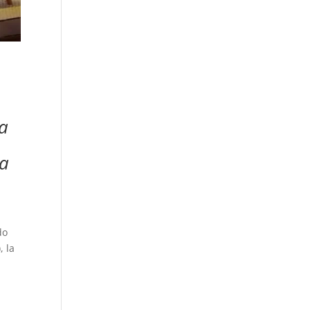
la
la
do
, la