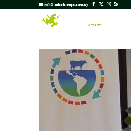
info@todoelcampo.com.uy