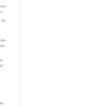
 una
s.
s de
.
endo
del
to,
l”,
ran