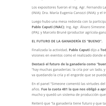
Los expositores fueron el Ing. Agr. Fernando Lat
(INIA); Dra. María Eugenia Canozzi (INIA); y el In
Luego hubo una mesa redonda con la participa
Pablo Caputi (INAC)
; Ing. Agr. Álvaro Simeone
(IPA); y Marcelo Bruné (productor agrícola-gan
EL FUTURO DE LA GANADERÍA ES “BUENO”.
Finalizada la actividad,
Pablo Caputi
dijo a
Tod
visiones en eventos como el realizado donde es
Destacó el futuro de la ganadería como “bue
“hay muchas ganaderías: la cría por un lado, y 
va quedando la cría y el engorde que se puede
En el panel “Simeone comentó las virtudes de
años.
Fue la cuota 481 la que nos obligó a ap
mucho y quedó un sistema de producción que e
Reiteró que “la ganadería tiene futuro y que ta