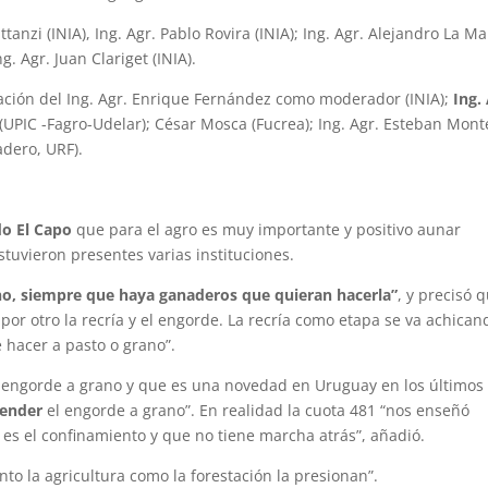
tanzi (INIA), Ing. Agr. Pablo Rovira (INIA); Ing. Agr. Alejandro La M
g. Agr. Juan Clariget (INIA).
ción del Ing. Agr. Enrique Fernández como moderador (INIA);
Ing.
 (UPIC -Fagro-Udelar); César Mosca (Fucrea); Ing. Agr. Esteban Mont
adero, URF).
o El Capo
que para el agro es muy importante y positivo aunar
tuvieron presentes varias instituciones.
no, siempre que haya ganaderos que quieran hacerla”
, y precisó 
por otro la recría y el engorde. La recría como etapa se va achican
 hacer a pasto o grano”.
l engorde a grano y que es una novedad en Uruguay en los últimos
render
el engorde a grano”. En realidad la cuota 481 “nos enseñó
s el confinamiento y que no tiene marcha atrás”, añadió.
nto la agricultura como la forestación la presionan”.