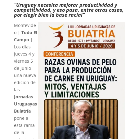
“Uruguay necesita mejorar productividad y
competitividad, y eso pasa, entre otras cosas,
por elegir bien la base racial”
Montevide
o |
Todo El
Campo
|
Los días
jueves 4 y
viernes 5
de junio
una nueva
edición de
las
Jornadas
Uruguayas
Buiatría
pone a
esta rama
de la