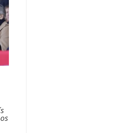
ís
mos