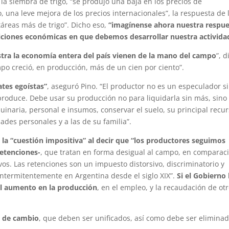
 la siembra de trigo, “se produjo una baja en los precios de
po, una leve mejora de los precios internacionales”, la respuesta de 
reas más de trigo”. Dicho eso,
“imagínense ahora nuestra respue
diciones económicas en que debemos desarrollar nuestra activida
tra la economía entera del país vienen de la mano del campo
”, d
po creció, en producción, más de un cien por ciento”.
tes egoístas”
, aseguró Pino. “El productor no es un especulador s
produce. Debe usar su producción no para liquidarla sin más, sino
inaria, personal e insumos, conservar el suelo, su principal recur
des personales y a las de su familia”.
la “cuestión impositiva” al decir que “los productores seguimos
retenciones-
, que tratan en forma desigual al campo, en comparac
os. Las retenciones son un impuesto distorsivo, discriminatorio y
 intermitentemente en Argentina desde el siglo XIX”.
Si el Gobierno 
del aumento en la producción
, en el empleo, y la recaudación de ot
s de cambio
, que deben ser unificados, así como debe ser eliminad