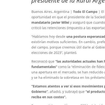
presidente de la Rural Arge
Buenos Aires, Argentina |
Todo El Campo
| El
oportunidad en que el presidente de la Socied
mandatario Javier Milei
y aseguró que cuando 
criticó las retenciones (impuesto a las exporta
“Hablamos hoy desde
una postura esperanzada
existirían motivos suficientes. En cambio, pr
del campo, porque creemos útil darle al Gobie
elecciones de 2023”, planteó.
Reconoció que
“las autoridades actuales han 
fundamentales”
como la “eliminación de fideic
una apertura en el mercado, se han reducido ar
y se ha eliminado la sobretasa en los préstamo
“Estamos atentos a ver si esos movimientos 
Gobierno”
, añadió, y subrayó que
“el product
reciba en sus costos”.