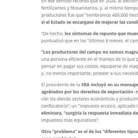
En ese sentido recordó que en 2024, al decidir
fertilizantes y fitosanitarios, y, al mismo tiem
productores fue que “sembramos 400.000 hectá
si el Estado se encargase de mejorar las con
“De hecho,
los síntomas de repunte que mues
puntualizó que en los “últimos 8 meses, el cam
“Los productores del campo no somos magna
una persona eficiente en el manejo de lo que 
pensar en pagar sus costos, equiparse de maqu
y, no menos importante, proveer a sus necesida
El presidente de la
SRA incluyó en su mensaje 
agobiados por los derechos de exportación -
con los demás sectores económicos y productiv
confiscatorio”; un “impuesto arcaico, aplicado
eliminara, “surgiría la respuesta inmediata 
impuestos más equitativos”.
Otro “problema” es el de los “diferentes tipo