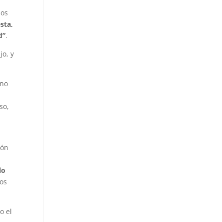
los
sta,
d”
.
ijo, y
ino
so,
ión
lo
ros
o el