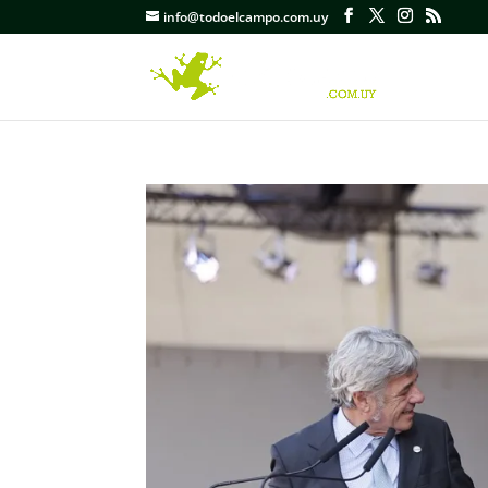
info@todoelcampo.com.uy