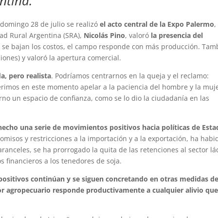
ntina.
 domingo 28 de julio se realizó
el acto central de la Expo Palermo
,
ad Rural Argentina (SRA),
Nicolás Pino
, valoró
la presencia del
se bajan los costos, el campo responde con más producción. Tam
ciones) y valoró la apertura comercial.
, pero realista
. Podríamos centrarnos en la queja y el reclamo:
eferimos en este momento apelar a la paciencia del hombre y la muj
rno un espacio de confianza, como se lo dio la ciudadanía en las
hecho una serie de movimientos positivos hacia políticas de Est
omisos y restricciones a la importación y a la exportación, ha habi
anceles, se ha prorrogado la quita de las retenciones al sector lá
s financieros a los tenedores de soja.
positivos continúan y se siguen concretando en otras medidas d
or agropecuario responde productivamente a cualquier alivio qu