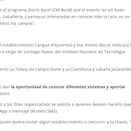
ijo al programa
Diario Rural (CX4 Rural)
que el evento “es un buen
, cabañeros y personas interesadas en conocer más la raza; es un
rremos los campos”.
l establecimiento Cangüe (Paysandú) y ese mismo día se realizará 
a
a cargo de Santiago Navas del Instituto Nacional de Tecnología
miento La Totora de Campo Norte y La Castellana y cabaña Jacarandá
os dan
la oportunidad de conocer diferentes sistemas y aportar
valoró.
ro a los fines organizativos se solicita a quienes deseen hacerlo qu
sApp o mensaje de texto SMS).
quien quiera visitar algún establecimiento o concurrir a la charla, 