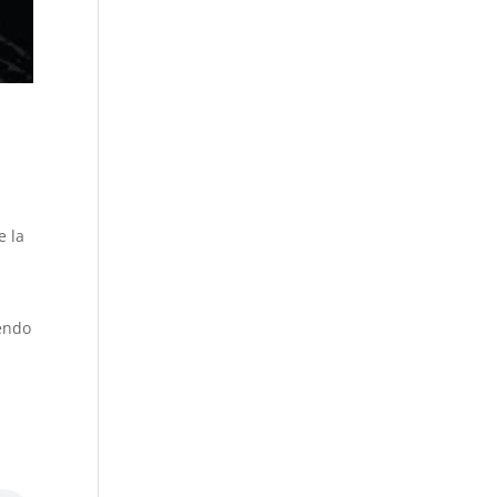
e la
iendo