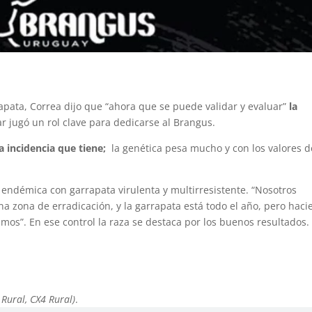
rapata, Correa dijo que “ahora que se puede validar y evaluar”
la
lar jugó un rol clave para dedicarse al Brangus.
a incidencia que tiene;
la genética pesa mucho y con los valores d
 endémica con garrapata virulenta y multirresistente. “Nosotros
a zona de erradicación, y la garrapata está todo el año, pero hac
amos”. En ese control la raza se destaca por los buenos resultados.
 Rural, CX4 Rural)
.