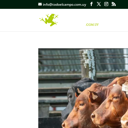
info@todoelcampo.com.uy