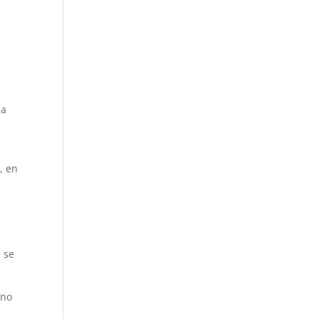
la
, en
e se
“no