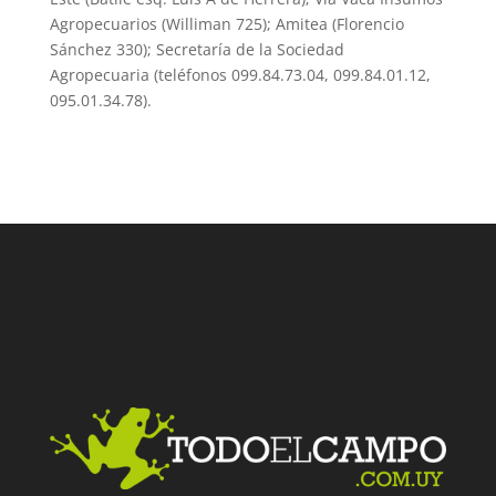
Agropecuarios (Williman 725); Amitea (Florencio
Sánchez 330); Secretaría de la Sociedad
Agropecuaria (teléfonos 099.84.73.04, 099.84.01.12,
095.01.34.78).