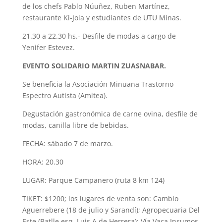
de los chefs Pablo Núuñez, Ruben Martínez,
restaurante Ki-Joia y estudiantes de UTU Minas.
21.30 a 22.30 hs.- Desfile de modas a cargo de
Yenifer Estevez.
EVENTO SOLIDARIO MARTIN ZUASNABAR.
Se beneficia la Asociación Minuana Trastorno
Espectro Autista (Amitea).
Degustación gastronómica de carne ovina, desfile de
modas, canilla libre de bebidas.
FECHA: sábado 7 de marzo.
HORA: 20.30
LUGAR: Parque Campanero (ruta 8 km 124)
TIKET: $1200; los lugares de venta son: Cambio
Aguerrebere (18 de julio y Sarandí); Agropecuaria Del
Este (Batlle esq. Luis A de Herrera); Vía Vaca Insumos