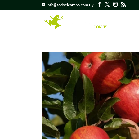
info@todoelcampo.com.uy