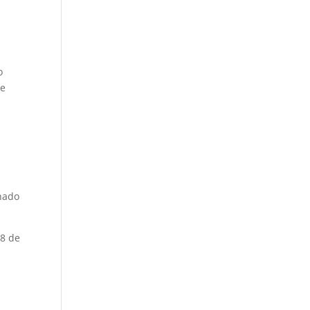
o
de
gnado
18 de