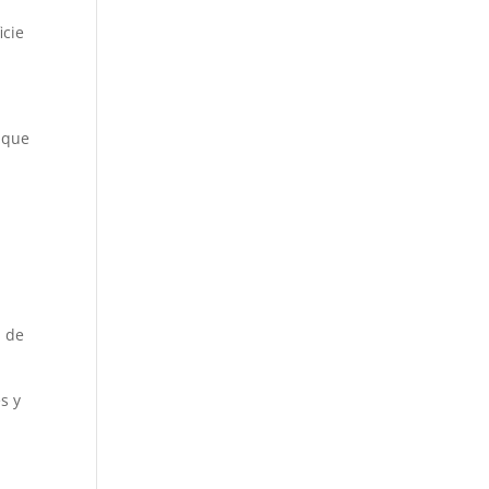
icie
 que
d de
s y