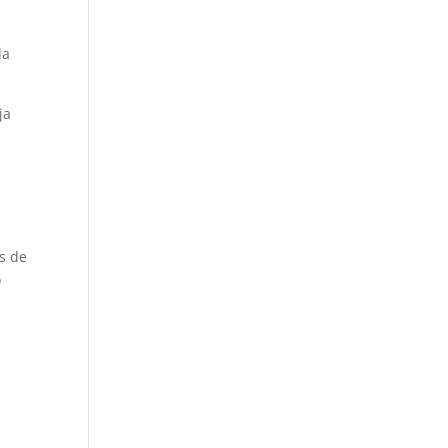
la
ja
os de
o