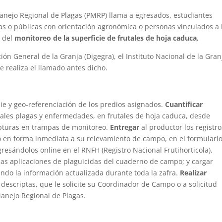
nejo Regional de Plagas (PMRP) llama a egresados, estudiantes
das o públicas con orientación agronómica o personas vinculados a 
r del
monitoreo de la superficie de frutales de hoja caduca.
ón General de la Granja (Digegra), el Instituto Nacional de la Gran
se realiza el llamado antes dicho.
cie y geo-referenciación de los predios asignados.
Cuantificar
les plagas y enfermedades, en frutales de hoja caduca, desde
turas en trampas de monitoreo.
Entregar
al productor los registr
 en forma inmediata a su relevamiento de campo, en el formulari
sándolos online en el RNFH (Registro Nacional Frutihorticola).
 las aplicaciones de plaguicidas del cuaderno de campo; y cargar
do la información actualizada durante toda la zafra.
Realizar
s descriptas, que le solicite su Coordinador de Campo o a solicitud
anejo Regional de Plagas.