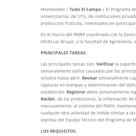
Montevideo |
Todo El Campo
| El Programa Ma
universitarios, de UTU, de instituciones priva
producción frutícola, interesados en participa
En el marco del PMRP coordinado con la Direcci
(INIA) Las Brujas, y la Facultad de Agronomía, 
PRINCIPALES TAREAS.
Las principales tareas son:
Verificar
la superfi
semanalmente daños causados por las principa
octubre hasta abril.
Revisar
semanalmente cap
capturas en trampas y determinación del daño
establecido.
Registrar
datos semanalmente ingre
Recibir
, de los productores, la información de
mensualmente, al sistema del RNFH, mantenien
cualquier otra actividad de índole similar a la
expresa del Equipo Técnico del Programa de M
LOS REQUISITOS.