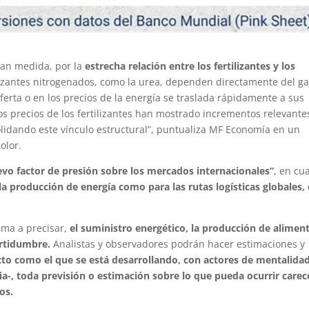
gran medida, por la
estrecha relación entre los fertilizantes y los
ilizantes nitrogenados, como la urea, dependen directamente del g
oferta o en los precios de la energía se traslada rápidamente a sus
os precios de los fertilizantes han mostrado incrementos relevante
lidando este vínculo estructural”, puntualiza MF Economía en un
olor.
vo factor de presión sobre los mercados internacionales”
, en cu
la producción de energía como para las rutas logísticas globales,
ima a precisar,
el suministro energético, la producción de alimen
ertidumbre.
Analistas y observadores podrán hacer estimaciones y
icto como el que se está desarrollando, con actores de mentalida
ia-, toda previsión o estimación sobre lo que pueda ocurrir carec
os.