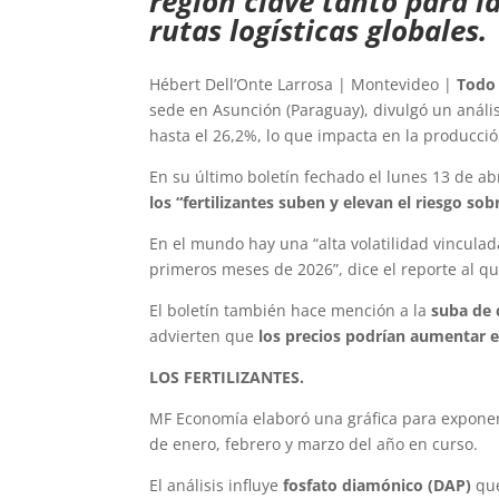
región clave tanto para l
rutas logísticas globales.
Hébert Dell’Onte Larrosa | Montevideo |
Todo
sede en Asunción (Paraguay), divulgó un análi
hasta el 26,2%, lo que impacta en la producci
En su último boletín fechado el lunes 13 de a
los “fertilizantes suben y elevan el riesgo so
En el mundo hay una “alta volatilidad vinculad
primeros meses de 2026”, dice el reporte al q
El boletín también hace mención a la
suba de 
advierten que
los precios podrían aumentar 
LOS FERTILIZANTES.
MF Economía elaboró una gráfica para exponer d
de enero, febrero y marzo del año en curso.
El análisis influye
fosfato diamónico (DAP)
que