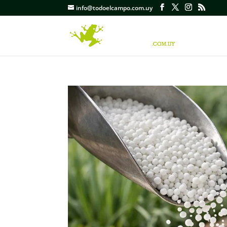
info@todoelcampo.com.uy