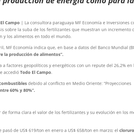
a producción de energía como para la
 El Campo
| La consultora paraguaya MF Economía e Inversiones c
sis sobre la suba de los fertilizantes que muestran un incremento 
ón y los alimentos en todo el mundo.
bril, MF Economía indica que, en base a datos del Banco Mundial (
bre la producción de alimentos”.
a a factores geopolíticos y energéticos con un repute del 26,2% en 
ue accedió
Todo El Campo
.
combustibles
debido al conflicto en Medio Oriente: “Proyecciones
entre 60% y 80%”.
e forma clara el valor de los fertilizantes y su evolución en los 
 pasó de US$ 619/ton en enero a US$ 658/ton en marzo; el
clorur