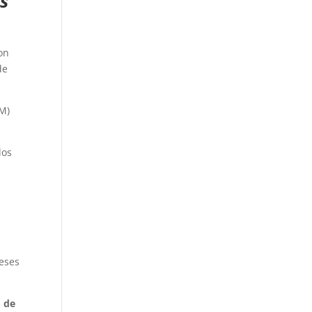
s
on
de
BM)
los
meses
o de