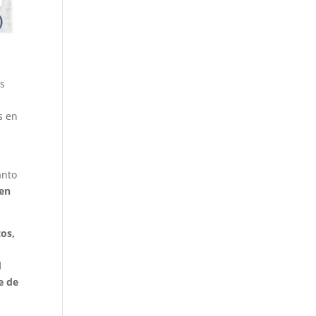
as
s en
anto
 en
tos,
d
e de