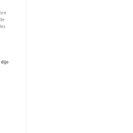
ibre
 de
les
 dijo