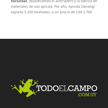
hectáreas
, abasteciendo el aserradero y la fábrica de
materiales de uso apícola. Por año, Apícola Danangi
exporta 3.200 toneladas, a un precio de US$ 2.700.